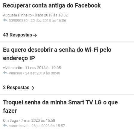
Recuperar conta antiga do Facebook
Augusta Pinheiro
-
8 abr 2013 às 18:52
509090880
-
20 dez 2018 às 16:06
43 Respostas
Eu quero descobrir a senha do Wi-Fi pelo
endereço IP
vivianebrito
-
11 nov 2018 às 19:05
Vinicius
-
24 set 2019 às 08:48
2 Respostas
Troquei senha da minha Smart TV LG o que
fazer
Cristiago
-
7 mar 2020 às 15:58
carambavei
-
26 jul 2023 às 15:57