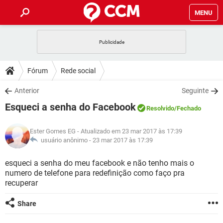
MENU
INÍCIO
JOGOS
WHATSAPP
DICAS
Fórum
Rede social
CELULAR
FACEBOOK
JOGOS
WHATSAPP
DOWNLOADS
Anterior
Seguinte
OUTLOOK
EXCEL
CELULAR
FACEBOOK
Esqueci a senha do Facebook
INSTAGRAM
JOGOS
GMAIL
WHATSAPP
Resolvido
/Fechado
FÓRUM
OUTLOOK
EXCEL
GUIA DE COMPRAS
CELULAR
FACEBOOK
Ester Gomes EG
- Atualizado em 23 mar 2017 às 17:39
INSTAGRAM
JOGOS
GMAIL
WHATSAPP
GLOSSÁRIO
usuário anônimo -
23 mar 2017 às 17:39
OUTLOOK
EXCEL
GUIA DE COMPRAS
CELULAR
FACEBOOK
INSTAGRAM
JOGOS
GMAIL
WHATSAPP
esqueci a senha do meu facebook e não tenho mais o
OUTLOOK
EXCEL
numero de telefone para redefinição como faço pra
GUIA DE COMPRAS
CELULAR
FACEBOOK
recuperar
INSTAGRAM
GMAIL
OUTLOOK
EXCEL
GUIA DE COMPRAS
Share
INSTAGRAM
GMAIL