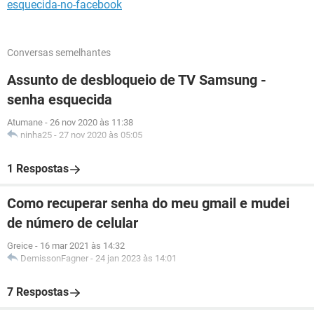
esquecida-no-facebook
Conversas semelhantes
Assunto de desbloqueio de TV Samsung -
senha esquecida
Atumane
-
26 nov 2020 às 11:38
ninha25
-
27 nov 2020 às 05:05
1 Respostas
Como recuperar senha do meu gmail e mudei
de número de celular
Greice
-
16 mar 2021 às 14:32
DemissonFagner
-
24 jan 2023 às 14:01
7 Respostas