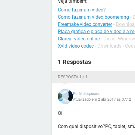
Veja também:
Como fazer um vídeo?
Como fazer um vídeo boomerang
-
D
Freemake video converter
-
Download
Placa grafica e placa de video é a 
Clarear video online
-
Dicas -Window
Xvid video codec
-
Downloads - Cod
1 Respostas
RESPOSTA 1 / 1
Perfil bloqueado
Atualizado em 2 abr 2017 às 07:12
Oi
Com qual dispositivo?PC, tablet, s