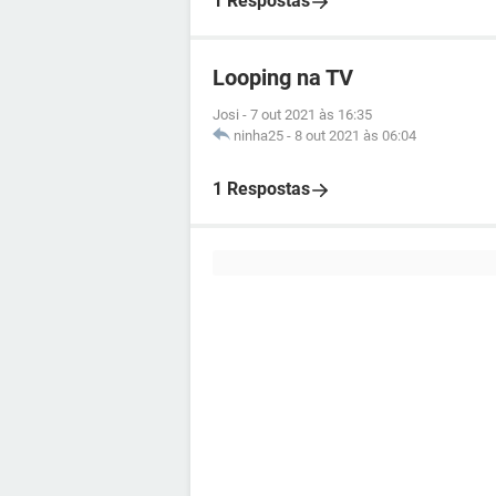
1 Respostas
Looping na TV
Josi
-
7 out 2021 às 16:35
ninha25
-
8 out 2021 às 06:04
1 Respostas