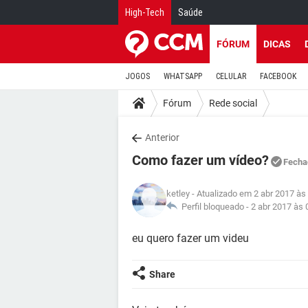
High-Tech
Saúde
FÓRUM
DICAS
JOGOS
WHATSAPP
CELULAR
FACEBOOK
Fórum
Rede social
Anterior
Como fazer um vídeo?
Fecha
ketley
- Atualizado em 2 abr 2017 às
Perfil bloqueado -
2 abr 2017 às 
eu quero fazer um videu
Share