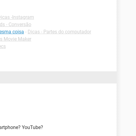
icas -Instagram
s - Conversão
mesma coisa
-
Dicas - Partes do computador
s Movie Maker
ecs
martphone? YouTube?