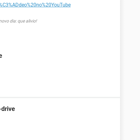
%20v%C3%ADdeo%20no%20YouTube
vo dia: que alivio!
e
-drive