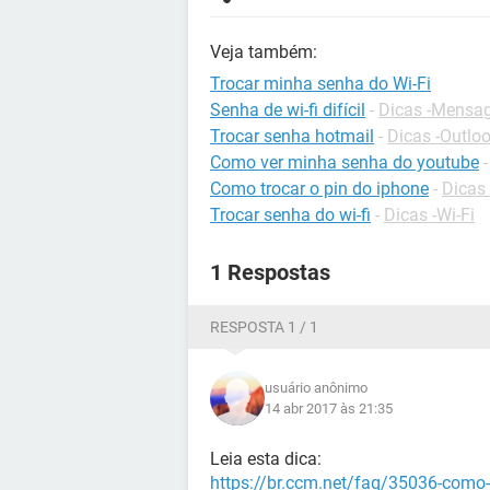
Veja também:
Trocar minha senha do Wi-Fi
Senha de wi-fi difícil
-
Dicas -Mensag
Trocar senha hotmail
-
Dicas -Outlo
Como ver minha senha do youtube
Como trocar o pin do iphone
-
Dicas
Trocar senha do wi-fi
-
Dicas -Wi-Fi
1 Respostas
RESPOSTA 1 / 1
usuário anônimo
14 abr 2017 às 21:35
Leia esta dica:
https://br.ccm.net/faq/35036-como-de