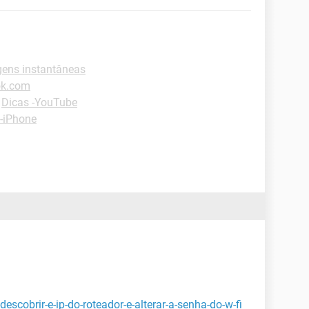
ens instantâneas
ok.com
-
Dicas -YouTube
 -iPhone
scobrir-e-ip-do-roteador-e-alterar-a-senha-do-w-fi