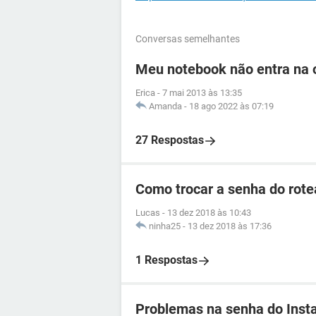
Conversas semelhantes
Meu notebook não entra na o
Erica
-
7 mai 2013 às 13:35
Amanda
-
18 ago 2022 às 07:19
27 Respostas
Como trocar a senha do rotea
Lucas
-
13 dez 2018 às 10:43
ninha25
-
13 dez 2018 às 17:36
1 Respostas
Problemas na senha do Inst