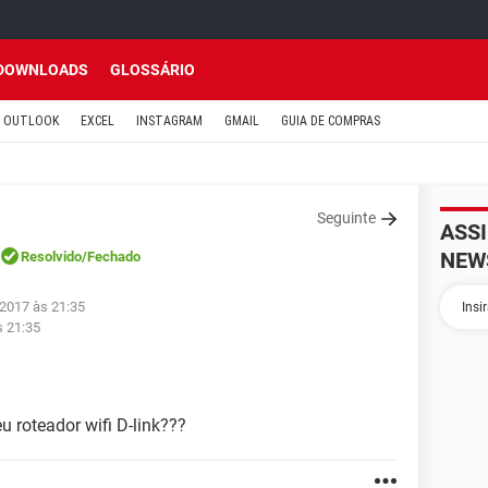
DOWNLOADS
GLOSSÁRIO
OUTLOOK
EXCEL
INSTAGRAM
GMAIL
GUIA DE COMPRAS
Seguinte
ASS
NEW
Resolvido
/Fechado
 2017 às 21:35
s 21:35
 roteador wifi D-link???