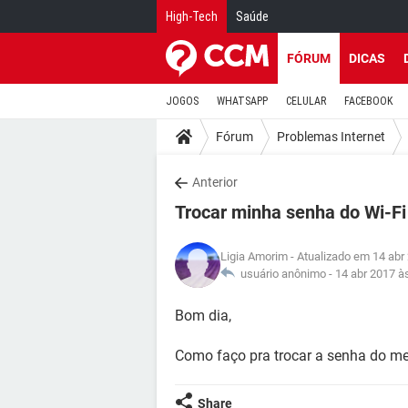
High-Tech
Saúde
FÓRUM
DICAS
JOGOS
WHATSAPP
CELULAR
FACEBOOK
Fórum
Problemas Internet
Anterior
Trocar minha senha do Wi-Fi
Ligia Amorim
- Atualizado em 14 abr
usuário anônimo -
14 abr 2017 à
Bom dia,
Como faço pra trocar a senha do meu
Share