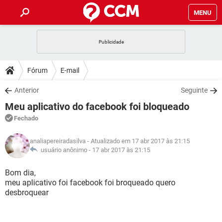
MENU
INÍCIO
JOGOS
WHATSAPP
DICAS
Fórum
E-mail
CELULAR
FACEBOOK
JOGOS
WHATSAPP
DOWNLOADS
Anterior
Seguinte
OUTLOOK
EXCEL
CELULAR
FACEBOOK
Meu aplicativo do facebook foi bloqueado
INSTAGRAM
JOGOS
GMAIL
WHATSAPP
FÓRUM
OUTLOOK
EXCEL
Fechado
GUIA DE COMPRAS
CELULAR
FACEBOOK
INSTAGRAM
JOGOS
GMAIL
WHATSAPP
GLOSSÁRIO
OUTLOOK
analiapereiradasilva
- Atualizado em 17 abr 2017 às 21:15
EXCEL
GUIA DE COMPRAS
CELULAR
FACEBOOK
usuário anônimo -
17 abr 2017 às 21:15
INSTAGRAM
JOGOS
GMAIL
WHATSAPP
OUTLOOK
EXCEL
Bom dia,
GUIA DE COMPRAS
CELULAR
FACEBOOK
meu aplicativo foi facebook foi broqueado quero
INSTAGRAM
GMAIL
desbroquear
OUTLOOK
EXCEL
GUIA DE COMPRAS
INSTAGRAM
GMAIL