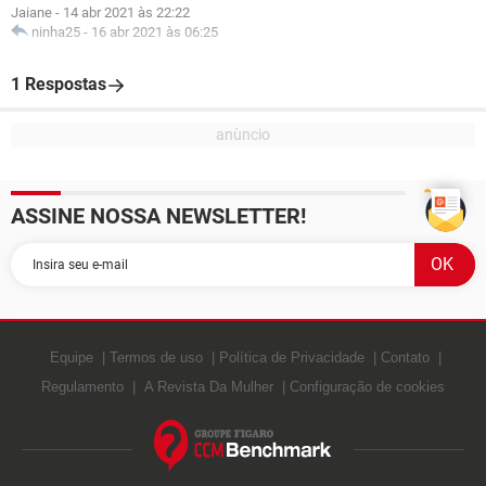
Jaiane
-
14 abr 2021 às 22:22
ninha25
-
16 abr 2021 às 06:25
1 Respostas
ASSINE NOSSA NEWSLETTER!
Equipe
Termos de uso
Política de Privacidade
Contato
Regulamento
A Revista Da Mulher
Configuração de cookies