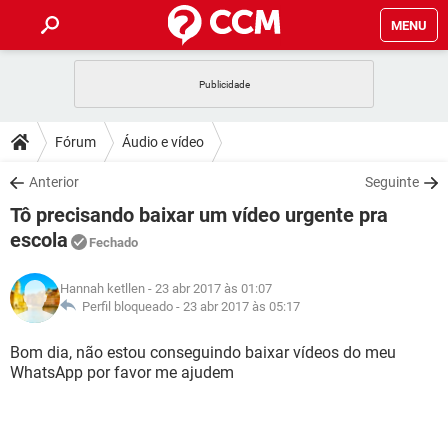
MENU
INÍCIO
JOGOS
WHATSAPP
DICAS
Fórum
Áudio e vídeo
CELULAR
FACEBOOK
JOGOS
WHATSAPP
DOWNLOADS
Anterior
Seguinte
OUTLOOK
EXCEL
CELULAR
FACEBOOK
Tô precisando baixar um vídeo urgente pra
INSTAGRAM
JOGOS
GMAIL
WHATSAPP
FÓRUM
OUTLOOK
EXCEL
escola
Fechado
GUIA DE COMPRAS
CELULAR
FACEBOOK
INSTAGRAM
JOGOS
GMAIL
WHATSAPP
GLOSSÁRIO
OUTLOOK
EXCEL
Hannah ketllen
- 23 abr 2017 às 01:07
GUIA DE COMPRAS
CELULAR
FACEBOOK
Perfil bloqueado -
23 abr 2017 às 05:17
INSTAGRAM
JOGOS
GMAIL
WHATSAPP
OUTLOOK
EXCEL
Bom dia, não estou conseguindo baixar vídeos do meu
GUIA DE COMPRAS
CELULAR
FACEBOOK
INSTAGRAM
GMAIL
WhatsApp por favor me ajudem
OUTLOOK
EXCEL
GUIA DE COMPRAS
INSTAGRAM
GMAIL