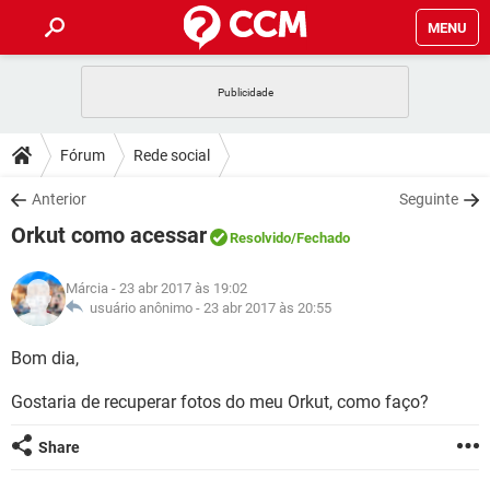
MENU
INÍCIO
JOGOS
WHATSAPP
DICAS
Fórum
Rede social
CELULAR
FACEBOOK
JOGOS
WHATSAPP
DOWNLOADS
Anterior
Seguinte
OUTLOOK
EXCEL
CELULAR
FACEBOOK
Orkut como acessar
INSTAGRAM
JOGOS
GMAIL
WHATSAPP
Resolvido
/Fechado
FÓRUM
OUTLOOK
EXCEL
GUIA DE COMPRAS
CELULAR
FACEBOOK
Márcia
- 23 abr 2017 às 19:02
INSTAGRAM
JOGOS
GMAIL
WHATSAPP
GLOSSÁRIO
usuário anônimo -
23 abr 2017 às 20:55
OUTLOOK
EXCEL
GUIA DE COMPRAS
CELULAR
FACEBOOK
INSTAGRAM
JOGOS
GMAIL
WHATSAPP
Bom dia,
OUTLOOK
EXCEL
GUIA DE COMPRAS
CELULAR
FACEBOOK
Gostaria de recuperar fotos do meu Orkut, como faço?
INSTAGRAM
GMAIL
OUTLOOK
EXCEL
GUIA DE COMPRAS
Share
INSTAGRAM
GMAIL