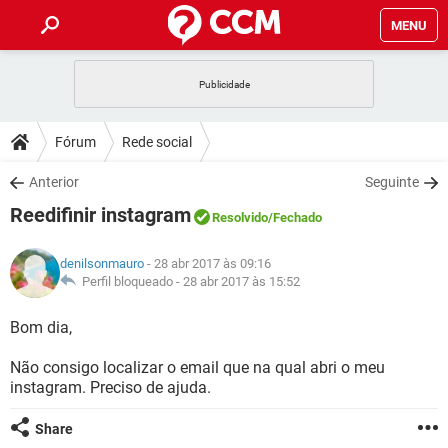
MENU
INÍCIO
JOGOS
WHATSAPP
DICAS
Fórum
Rede social
CELULAR
FACEBOOK
JOGOS
WHATSAPP
DOWNLOADS
Anterior
Seguinte
OUTLOOK
EXCEL
CELULAR
FACEBOOK
Reedifinir instagram
INSTAGRAM
JOGOS
GMAIL
WHATSAPP
Resolvido
/Fechado
FÓRUM
OUTLOOK
EXCEL
GUIA DE COMPRAS
CELULAR
FACEBOOK
denilsonmauro
- 28 abr 2017 às 09:16
INSTAGRAM
JOGOS
GMAIL
WHATSAPP
GLOSSÁRIO
Perfil bloqueado -
28 abr 2017 às 15:52
OUTLOOK
EXCEL
GUIA DE COMPRAS
CELULAR
FACEBOOK
INSTAGRAM
JOGOS
GMAIL
WHATSAPP
Bom dia,
OUTLOOK
EXCEL
GUIA DE COMPRAS
CELULAR
FACEBOOK
Não consigo localizar o email que na qual abri o meu
INSTAGRAM
GMAIL
instagram. Preciso de ajuda.
OUTLOOK
EXCEL
GUIA DE COMPRAS
INSTAGRAM
GMAIL
Share