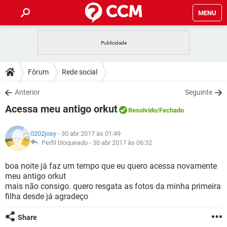
MENU
INÍCIO
JOGOS
WHATSAPP
DICAS
Fórum
Rede social
CELULAR
FACEBOOK
JOGOS
WHATSAPP
DOWNLOADS
Anterior
Seguinte
OUTLOOK
EXCEL
CELULAR
FACEBOOK
Acessa meu antigo orkut
INSTAGRAM
JOGOS
GMAIL
WHATSAPP
Resolvido
/Fechado
FÓRUM
OUTLOOK
EXCEL
GUIA DE COMPRAS
CELULAR
FACEBOOK
0202josy
- 30 abr 2017 às 01:49
INSTAGRAM
JOGOS
GMAIL
WHATSAPP
GLOSSÁRIO
Perfil bloqueado -
30 abr 2017 às 06:32
OUTLOOK
EXCEL
GUIA DE COMPRAS
CELULAR
FACEBOOK
INSTAGRAM
JOGOS
GMAIL
WHATSAPP
boa noite já faz um tempo que eu quero acessa novamente
OUTLOOK
EXCEL
meu antigo orkut
GUIA DE COMPRAS
CELULAR
FACEBOOK
mais não consigo. quero resgata as fotos da minha primeira
INSTAGRAM
GMAIL
filha desde já agradeço
OUTLOOK
EXCEL
GUIA DE COMPRAS
INSTAGRAM
GMAIL
Share