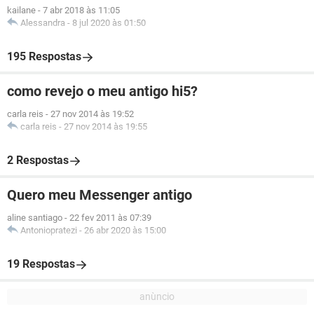
kailane
-
7 abr 2018 às 11:05
Alessandra
-
8 jul 2020 às 01:50
195 Respostas
como revejo o meu antigo hi5?
carla reis
-
27 nov 2014 às 19:52
carla reis
-
27 nov 2014 às 19:55
2 Respostas
Quero meu Messenger antigo
aline santiago
-
22 fev 2011 às 07:39
Antoniopratezi
-
26 abr 2020 às 15:00
19 Respostas