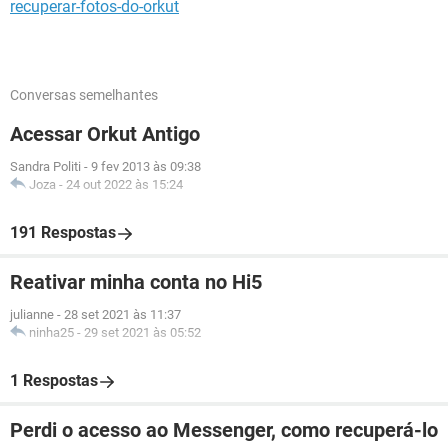
recuperar-fotos-do-orkut
Conversas semelhantes
Acessar Orkut Antigo
Sandra Politi
-
9 fev 2013 às 09:38
Joza
-
24 out 2022 às 15:24
191 Respostas
Reativar minha conta no Hi5
julianne
-
28 set 2021 às 11:37
ninha25
-
29 set 2021 às 05:52
1 Respostas
Perdi o acesso ao Messenger, como recuperá-lo