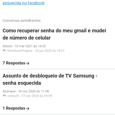
esquecida-no-facebook
Conversas semelhantes
Como recuperar senha do meu gmail e mudei
de número de celular
Greice
-
16 mar 2021 às 14:32
DemissonFagner
-
24 jan 2023 às 14:01
7 Respostas
Assunto de desbloqueio de TV Samsung -
senha esquecida
Atumane
-
26 nov 2020 às 11:38
ninha25
-
27 nov 2020 às 05:05
1 Respostas