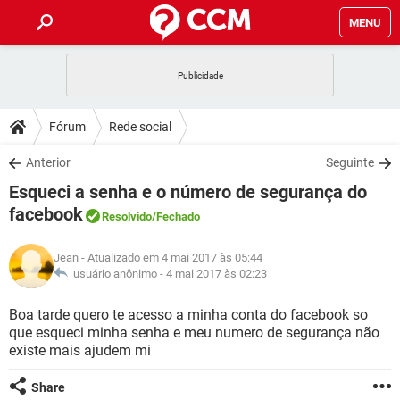
MENU
INÍCIO
JOGOS
WHATSAPP
DICAS
Fórum
Rede social
CELULAR
FACEBOOK
JOGOS
WHATSAPP
DOWNLOADS
Anterior
Seguinte
OUTLOOK
EXCEL
CELULAR
FACEBOOK
Esqueci a senha e o número de segurança do
INSTAGRAM
JOGOS
GMAIL
WHATSAPP
FÓRUM
OUTLOOK
EXCEL
facebook
Resolvido
/Fechado
GUIA DE COMPRAS
CELULAR
FACEBOOK
INSTAGRAM
JOGOS
GMAIL
WHATSAPP
GLOSSÁRIO
OUTLOOK
EXCEL
Jean
- Atualizado em 4 mai 2017 às 05:44
GUIA DE COMPRAS
CELULAR
FACEBOOK
usuário anônimo -
4 mai 2017 às 02:23
INSTAGRAM
JOGOS
GMAIL
WHATSAPP
OUTLOOK
EXCEL
Boa tarde quero te acesso a minha conta do facebook so
GUIA DE COMPRAS
CELULAR
FACEBOOK
INSTAGRAM
GMAIL
que esqueci minha senha e meu numero de segurança não
OUTLOOK
EXCEL
existe mais ajudem mi
GUIA DE COMPRAS
INSTAGRAM
GMAIL
Share