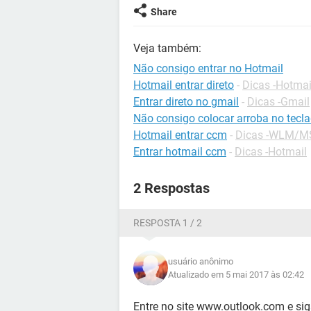
Share
Veja também:
Não consigo entrar no Hotmail
Hotmail entrar direto
-
Dicas -Hotmai
Entrar direto no gmail
-
Dicas -Gmail
Não consigo colocar arroba no tecl
Hotmail entrar ccm
-
Dicas -WLM/M
Entrar hotmail ccm
-
Dicas -Hotmail
2 Respostas
RESPOSTA 1 / 2
usuário anônimo
Atualizado em 5 mai 2017 às 02:42
Entre no site www.outlook.com e sig