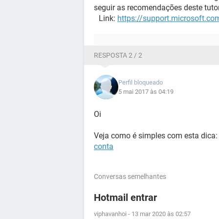
seguir as recomendações deste tutor
Link:
https://support.microsoft.c
RESPOSTA 2 / 2
Perfil bloqueado
5 mai 2017 às 04:19
Oi
Veja como é simples com esta dica
conta
Conversas semelhantes
Hotmail entrar
viphavanhoi
-
13 mar 2020 às 02:57