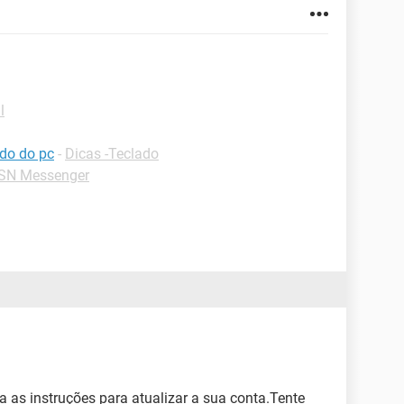
l
ado do pc
-
Dicas -Teclado
SN Messenger
a as instruções para atualizar a sua conta.Tente