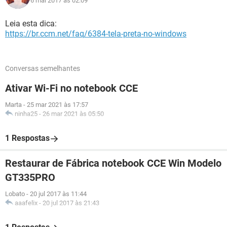
6 mai 2017 às 02:09
Leia esta dica:
https://br.ccm.net/faq/6384-tela-preta-no-windows
Conversas semelhantes
Ativar Wi-Fi no notebook CCE
Marta
-
25 mar 2021 às 17:57
ninha25
-
26 mar 2021 às 05:50
1 Respostas
Restaurar de Fábrica notebook CCE Win Modelo
GT335PRO
Lobato
-
20 jul 2017 às 11:44
aaafelix
-
20 jul 2017 às 21:43