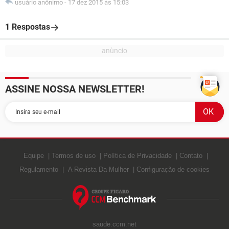
usuário anônimo
-
17 dez 2015 às 15:03
1 Respostas
ASSINE NOSSA NEWSLETTER!
Equipe
Termos de uso
Política de Privacidade
Contato
Regulamento
A Revista Da Mulher
Configuração de cookies
saude.ccm.net