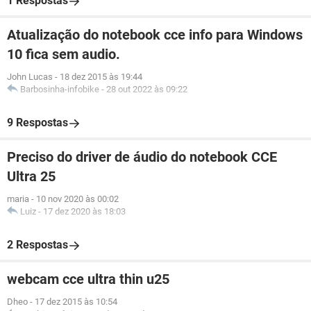
1 Respostas
Atualização do notebook cce info para Windows
10 fica sem audio.
John Lucas
-
18 dez 2015 às 19:44
Barbosinha-infobike
-
28 out 2022 às 09:22
9 Respostas
Preciso do driver de áudio do notebook CCE
Ultra 25
maria
-
10 nov 2020 às 00:02
Luiz
-
17 dez 2020 às 18:03
2 Respostas
webcam cce ultra thin u25
Dheo
-
17 dez 2015 às 10:54