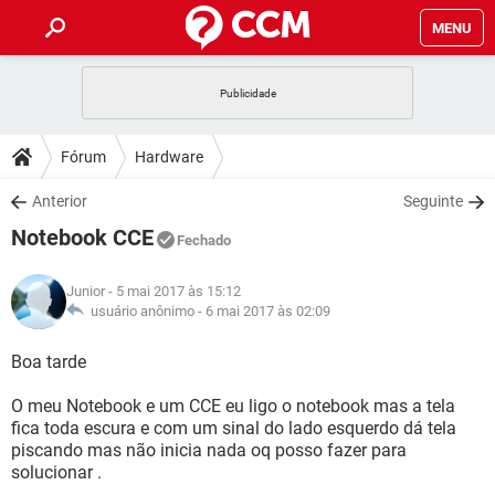
MENU
INÍCIO
JOGOS
WHATSAPP
DICAS
Fórum
Hardware
CELULAR
FACEBOOK
JOGOS
WHATSAPP
DOWNLOADS
Anterior
Seguinte
OUTLOOK
EXCEL
CELULAR
FACEBOOK
Notebook CCE
INSTAGRAM
JOGOS
GMAIL
WHATSAPP
Fechado
FÓRUM
OUTLOOK
EXCEL
GUIA DE COMPRAS
CELULAR
FACEBOOK
Junior
- 5 mai 2017 às 15:12
INSTAGRAM
JOGOS
GMAIL
WHATSAPP
GLOSSÁRIO
usuário anônimo -
6 mai 2017 às 02:09
OUTLOOK
EXCEL
GUIA DE COMPRAS
CELULAR
FACEBOOK
INSTAGRAM
JOGOS
GMAIL
WHATSAPP
Boa tarde
OUTLOOK
EXCEL
GUIA DE COMPRAS
CELULAR
FACEBOOK
O meu Notebook e um CCE eu ligo o notebook mas a tela
INSTAGRAM
GMAIL
fica toda escura e com um sinal do lado esquerdo dá tela
OUTLOOK
EXCEL
GUIA DE COMPRAS
piscando mas não inicia nada oq posso fazer para
INSTAGRAM
GMAIL
solucionar .