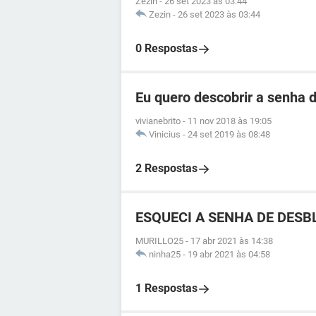
Zezin
-
26 set 2023 às 03:44
Zezin
-
26 set 2023 às 03:44
0 Respostas
Eu quero descobrir a senha d
vivianebrito
-
11 nov 2018 às 19:05
Vinicius
-
24 set 2019 às 08:48
2 Respostas
ESQUECI A SENHA DE DESBL
MURILLO25
-
17 abr 2021 às 14:38
ninha25
-
19 abr 2021 às 04:58
1 Respostas