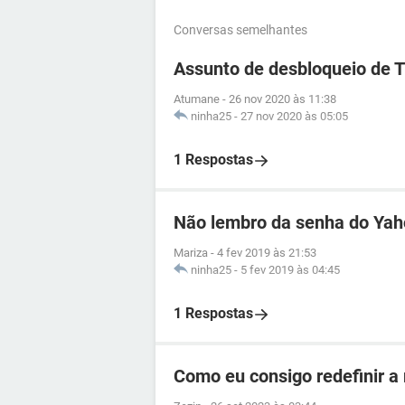
Conversas semelhantes
Assunto de desbloqueio de 
Atumane
-
26 nov 2020 às 11:38
ninha25
-
27 nov 2020 às 05:05
1 Respostas
Não lembro da senha do Ya
Mariza
-
4 fev 2019 às 21:53
ninha25
-
5 fev 2019 às 04:45
1 Respostas
Como eu consigo redefinir a