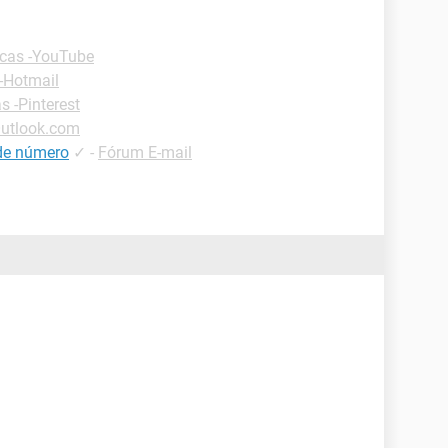
cas -YouTube
-Hotmail
s -Pinterest
Outlook.com
 de número
✓
-
Fórum E-mail