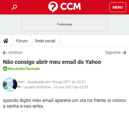
MENU
INÍCIO
JOGOS
WHATSAPP
DICAS
Fórum
Rede social
CELULAR
FACEBOOK
JOGOS
WHATSAPP
DOWNLOADS
Anterior
Seguinte
OUTLOOK
EXCEL
CELULAR
FACEBOOK
Não consigo abrir meu email do Yahoo
INSTAGRAM
JOGOS
GMAIL
WHATSAPP
FÓRUM
OUTLOOK
EXCEL
Resolvido
/Fechado
GUIA DE COMPRAS
CELULAR
FACEBOOK
INSTAGRAM
JOGOS
GMAIL
WHATSAPP
GLOSSÁRIO
OUTLOOK
meri
- Atualizado em 10 mai 2017 às 02:07
EXCEL
GUIA DE COMPRAS
CELULAR
FACEBOOK
usuário anônimo -
10 mai 2017 às 02:07
INSTAGRAM
JOGOS
GMAIL
WHATSAPP
OUTLOOK
EXCEL
quando digito meu email aparece um ola na frente, ai coloco
GUIA DE COMPRAS
CELULAR
FACEBOOK
a senha e nao entra.
INSTAGRAM
GMAIL
OUTLOOK
EXCEL
GUIA DE COMPRAS
INSTAGRAM
GMAIL