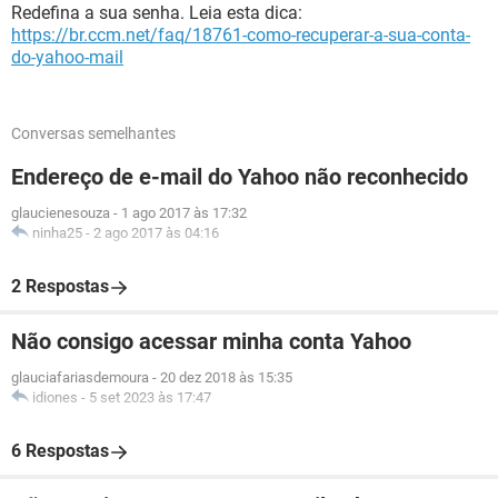
Redefina a sua senha. Leia esta dica:
https://br.ccm.net/faq/18761-como-recuperar-a-sua-conta-
do-yahoo-mail
Conversas semelhantes
Endereço de e-mail do Yahoo não reconhecido
glaucienesouza
-
1 ago 2017 às 17:32
ninha25
-
2 ago 2017 às 04:16
2 Respostas
Não consigo acessar minha conta Yahoo
glauciafariasdemoura
-
20 dez 2018 às 15:35
idiones
-
5 set 2023 às 17:47
6 Respostas