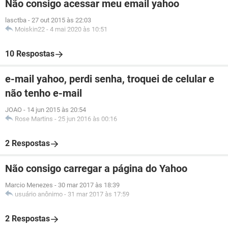
Não consigo acessar meu email yahoo
lasctba
-
27 out 2015 às 22:03
Moiskin22
-
4 mai 2020 às 10:51
10 Respostas
e-mail yahoo, perdi senha, troquei de celular e
não tenho e-mail
JOAO
-
14 jun 2015 às 20:54
Rose Martins
-
25 jun 2016 às 00:16
2 Respostas
Não consigo carregar a página do Yahoo
Marcio Menezes
-
30 mar 2017 às 18:39
usuário anônimo
-
31 mar 2017 às 17:59
2 Respostas