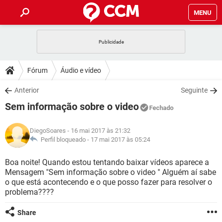
MENU
INÍCIO
JOGOS
WHATSAPP
DICAS
Fórum
Áudio e vídeo
CELULAR
FACEBOOK
JOGOS
WHATSAPP
DOWNLOADS
Anterior
Seguinte
OUTLOOK
EXCEL
CELULAR
FACEBOOK
Sem informação sobre o video
INSTAGRAM
JOGOS
GMAIL
WHATSAPP
Fechado
FÓRUM
OUTLOOK
EXCEL
GUIA DE COMPRAS
CELULAR
FACEBOOK
DiegoSoares
- 16 mai 2017 às 21:32
INSTAGRAM
JOGOS
GMAIL
WHATSAPP
GLOSSÁRIO
Perfil bloqueado -
17 mai 2017 às 05:24
OUTLOOK
EXCEL
GUIA DE COMPRAS
CELULAR
FACEBOOK
INSTAGRAM
JOGOS
GMAIL
WHATSAPP
Boa noite! Quando estou tentando baixar vídeos aparece a
OUTLOOK
EXCEL
Mensagem "Sem informação sobre o video " Alguém aí sabe
GUIA DE COMPRAS
CELULAR
FACEBOOK
o que está acontecendo e o que posso fazer para resolver o
INSTAGRAM
GMAIL
problema????
OUTLOOK
EXCEL
GUIA DE COMPRAS
INSTAGRAM
GMAIL
Share