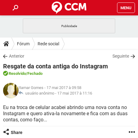
MENU
INÍCIO
JOGOS
WHATSAPP
DICAS
Fórum
Rede social
CELULAR
FACEBOOK
JOGOS
WHATSAPP
DOWNLOADS
Anterior
Seguinte
OUTLOOK
EXCEL
CELULAR
FACEBOOK
Resgate da conta antiga do Instagram
INSTAGRAM
JOGOS
GMAIL
WHATSAPP
FÓRUM
OUTLOOK
EXCEL
Resolvido
/Fechado
GUIA DE COMPRAS
CELULAR
FACEBOOK
INSTAGRAM
JOGOS
GMAIL
WHATSAPP
GLOSSÁRIO
OUTLOOK
Itamar Gomes
- 17 mai 2017 à 09:58
EXCEL
GUIA DE COMPRAS
CELULAR
FACEBOOK
usuário anônimo -
17 mai 2017 à 11:16
INSTAGRAM
JOGOS
GMAIL
WHATSAPP
OUTLOOK
EXCEL
Eu na troca de celular acabei abrindo uma nova conta no
GUIA DE COMPRAS
CELULAR
FACEBOOK
Instagram e quero ativa-la novamente e fica com as duas
INSTAGRAM
GMAIL
contas, como faço...
OUTLOOK
EXCEL
GUIA DE COMPRAS
INSTAGRAM
GMAIL
Share