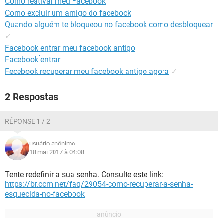
Como reativar meu Facebook
GUIA DE COMPRAS
Como excluir um amigo do facebook
Quando alguém te bloqueou no facebook como desbloquear
✓
Facebook entrar meu facebook antigo
Facebook ́entrar
Fecebook recuperar meu facebook antigo agora
✓
2 Respostas
RÉPONSE 1 / 2
usuário anônimo
18 mai 2017 à 04:08
Tente redefinir a sua senha. Consulte este link:
https://br.ccm.net/faq/29054-como-recuperar-a-senha-
esquecida-no-facebook