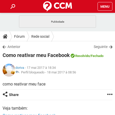
MENU
INÍCIO
JOGOS
WHATSAPP
DICAS
Fórum
Rede social
CELULAR
FACEBOOK
JOGOS
WHATSAPP
DOWNLOADS
Anterior
Seguinte
OUTLOOK
EXCEL
CELULAR
FACEBOOK
Como reativar meu Facebook
INSTAGRAM
JOGOS
GMAIL
WHATSAPP
Resolvido
/Fechado
FÓRUM
OUTLOOK
EXCEL
GUIA DE COMPRAS
CELULAR
FACEBOOK
doriva
- 17 mai 2017 à 18:34
INSTAGRAM
JOGOS
GMAIL
WHATSAPP
GLOSSÁRIO
Perfil bloqueado -
18 mai 2017 à 08:56
OUTLOOK
EXCEL
GUIA DE COMPRAS
CELULAR
FACEBOOK
INSTAGRAM
JOGOS
GMAIL
WHATSAPP
como reativar meu face
OUTLOOK
EXCEL
GUIA DE COMPRAS
CELULAR
FACEBOOK
Share
INSTAGRAM
GMAIL
OUTLOOK
EXCEL
GUIA DE COMPRAS
Veja também:
INSTAGRAM
GMAIL