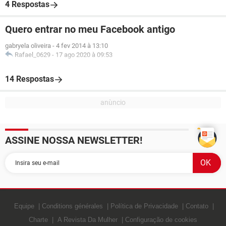
4 Respostas
Quero entrar no meu Facebook antigo
gabryela oliveira
-
4 fev 2014 à 13:10
Rafael_0629
-
17 ago 2020 à 09:53
14 Respostas
ASSINE NOSSA NEWSLETTER!
Equipe
Conditions générales
Política de Privacidade
Contato
Charte
A Revista Da Mulher
Configuração de cookies