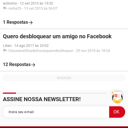
anônimo
-
12 set 2013 às 19:52
ninha25
-
13 set 2013 às 06:07
1 Respostas
Quero desbloquear um amigo no Facebook
Lilian
-
14 ago 2017 às 23:02
CreuzianeSilvadeSouzaquerodesbloquer
-
29 nov 2018 às 18:24
12 Respostas
ASSINE NOSSA NEWSLETTER!