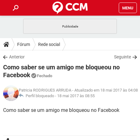
MENU
INÍCIO
JOGOS
WHATSAPP
DICAS
Fórum
Rede social
CELULAR
FACEBOOK
JOGOS
WHATSAPP
DOWNLOADS
Anterior
Seguinte
OUTLOOK
EXCEL
CELULAR
FACEBOOK
Como saber se um amigo me bloqueou no
INSTAGRAM
JOGOS
GMAIL
WHATSAPP
FÓRUM
OUTLOOK
EXCEL
Facebook
Fechado
GUIA DE COMPRAS
CELULAR
FACEBOOK
INSTAGRAM
JOGOS
GMAIL
WHATSAPP
GLOSSÁRIO
OUTLOOK
EXCEL
Patricia RODRIGUES ARRUDA
- Atualizado em 18 mai 2017 às 04:08
GUIA DE COMPRAS
CELULAR
FACEBOOK
Perfil bloqueado -
18 mai 2017 às 08:55
INSTAGRAM
JOGOS
GMAIL
WHATSAPP
OUTLOOK
EXCEL
Como saber se um amigo me bloqueou no Facebook
GUIA DE COMPRAS
CELULAR
FACEBOOK
INSTAGRAM
GMAIL
OUTLOOK
EXCEL
GUIA DE COMPRAS
INSTAGRAM
GMAIL