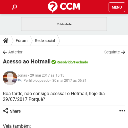
MENU
INÍCIO
JOGOS
WHATSAPP
DICAS
Fórum
Rede social
CELULAR
FACEBOOK
JOGOS
WHATSAPP
DOWNLOADS
Anterior
Seguinte
OUTLOOK
EXCEL
CELULAR
FACEBOOK
Acesso ao Hotmail
INSTAGRAM
JOGOS
GMAIL
WHATSAPP
Resolvido
/Fechado
FÓRUM
OUTLOOK
EXCEL
GUIA DE COMPRAS
CELULAR
FACEBOOK
Jonas
- 29 mai 2017 às 15:15
INSTAGRAM
JOGOS
GMAIL
WHATSAPP
GLOSSÁRIO
Perfil bloqueado -
30 mai 2017 às 06:31
OUTLOOK
EXCEL
GUIA DE COMPRAS
CELULAR
FACEBOOK
INSTAGRAM
JOGOS
GMAIL
WHATSAPP
Boa tarde, não consigo acessar o Hotmail, hoje dia
OUTLOOK
EXCEL
29/07/2017.Porquê?
GUIA DE COMPRAS
CELULAR
FACEBOOK
INSTAGRAM
GMAIL
OUTLOOK
EXCEL
Share
GUIA DE COMPRAS
INSTAGRAM
GMAIL
Veja também: