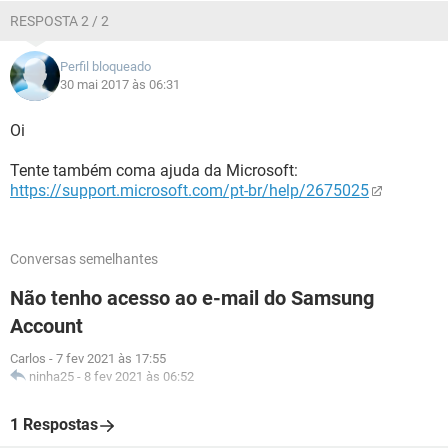
RESPOSTA 2 / 2
Perfil bloqueado
30 mai 2017 às 06:31
Oi
Tente também coma ajuda da Microsoft:
https://support.microsoft.com/pt-br/help/2675025
Conversas semelhantes
Não tenho acesso ao e-mail do Samsung
Account
Carlos
-
7 fev 2021 às 17:55
ninha25
-
8 fev 2021 às 06:52
1 Respostas