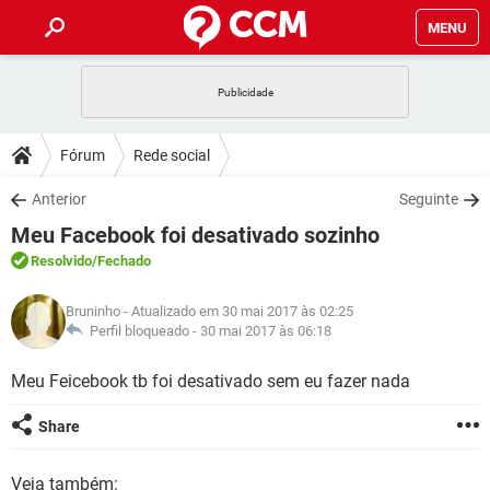
MENU
INÍCIO
JOGOS
WHATSAPP
DICAS
Fórum
Rede social
CELULAR
FACEBOOK
JOGOS
WHATSAPP
DOWNLOADS
Anterior
Seguinte
OUTLOOK
EXCEL
CELULAR
FACEBOOK
Meu Facebook foi desativado sozinho
INSTAGRAM
JOGOS
GMAIL
WHATSAPP
FÓRUM
OUTLOOK
EXCEL
Resolvido
/Fechado
GUIA DE COMPRAS
CELULAR
FACEBOOK
INSTAGRAM
JOGOS
GMAIL
WHATSAPP
GLOSSÁRIO
OUTLOOK
Bruninho
- Atualizado em 30 mai 2017 às 02:25
EXCEL
GUIA DE COMPRAS
CELULAR
FACEBOOK
Perfil bloqueado -
30 mai 2017 às 06:18
INSTAGRAM
JOGOS
GMAIL
WHATSAPP
OUTLOOK
EXCEL
Meu Feicebook tb foi desativado sem eu fazer nada
GUIA DE COMPRAS
CELULAR
FACEBOOK
INSTAGRAM
GMAIL
OUTLOOK
EXCEL
Share
GUIA DE COMPRAS
INSTAGRAM
GMAIL
Veja também: