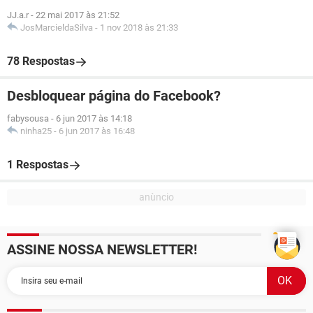
JJ.a.r
-
22 mai 2017 às 21:52
JosMarcieldaSilva
-
1 nov 2018 às 21:33
78 Respostas
Desbloquear página do Facebook?
fabysousa
-
6 jun 2017 às 14:18
ninha25
-
6 jun 2017 às 16:48
1 Respostas
ASSINE NOSSA NEWSLETTER!