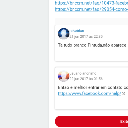
https://br.ccm.net/faq/10473-face
https://br.ccm.net/faq/29054-como
Silvairlan
21 jun 2017 às 22:35
Ta tudo branco Pintuda,nâo aparece 
usuário anônimo
22 jun 2017 às 01:56
Então é melhor entrar em contato 
https://www.facebook.com/help/
Exib