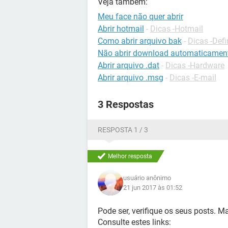
Veja também:
Meu face não quer abrir
Abrir hotmail
-
Dicas -Hotmail
Como abrir arquivo bak
-
Dicas -Defi
Não abrir download automaticamen
Abrir arquivo .dat
-
Dicas -Hardware
Abrir arquivo .msg
-
Dicas -E-mail
3 Respostas
RESPOSTA 1 / 3
Melhor resposta
usuário anônimo
21 jun 2017 às 01:52
Pode ser, verifique os seus posts. M
Consulte estes links: