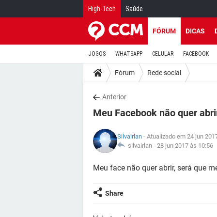
High-Tech
Saúde
FÓRUM
DICAS
JOGOS
WHATSAPP
CELULAR
FACEBOOK
Fórum
Rede social
Anterior
Meu Facebook não quer abri
Silvairlan
- Atualizado em 24 jun 201
silvairlan -
28 jun 2017 às 10:56
Meu face não quer abrir, será que 
Share