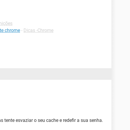
nições
te chrome
-
Dicas -Chrome
as tente esvaziar o seu cache e redefir a sua senha.