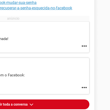
book-mudar-sua-senha
-recuperar-a-senha-esquecida-no-facebook
nada!
com o Facebook:
ir toda a conversa