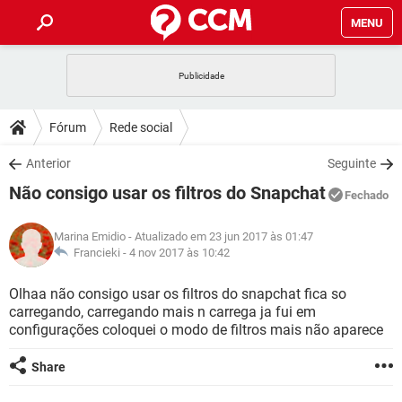
MENU
INÍCIO
JOGOS
WHATSAPP
DICAS
Fórum
Rede social
CELULAR
FACEBOOK
JOGOS
WHATSAPP
DOWNLOADS
Anterior
Seguinte
OUTLOOK
EXCEL
CELULAR
FACEBOOK
Não consigo usar os filtros do Snapchat
INSTAGRAM
JOGOS
GMAIL
WHATSAPP
Fechado
FÓRUM
OUTLOOK
EXCEL
GUIA DE COMPRAS
CELULAR
FACEBOOK
Marina Emidio
- Atualizado em 23 jun 2017 às 01:47
INSTAGRAM
JOGOS
GMAIL
WHATSAPP
GLOSSÁRIO
Francieki -
4 nov 2017 às 10:42
OUTLOOK
EXCEL
GUIA DE COMPRAS
CELULAR
FACEBOOK
INSTAGRAM
JOGOS
GMAIL
WHATSAPP
Olhaa não consigo usar os filtros do snapchat fica so
OUTLOOK
EXCEL
carregando, carregando mais n carrega ja fui em
GUIA DE COMPRAS
CELULAR
FACEBOOK
configurações coloquei o modo de filtros mais não aparece
INSTAGRAM
GMAIL
OUTLOOK
EXCEL
GUIA DE COMPRAS
Share
INSTAGRAM
GMAIL