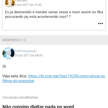
Francieki
4 nov 2017 às 10:42
Eu ja desinstalei e instalei varias veses e msm assim so fika
procurando pq esta acontecendo isso? ?
RESPOSTA 2 / 2
Perfil bloqueado
23 jun 2017 às 04:05
Oi
Veja esta dica:
https://br.ccm.net/faq/19250-como-ativar-os-
filtros-do-snapchat
Conversas semelhantes
Não consigo digitar nada no word