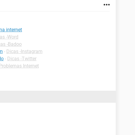
na internet
as -Word
cas -Badoo
am
-
Dicas -Instagram
do
-
Dicas -Twitter
roblemas Internet