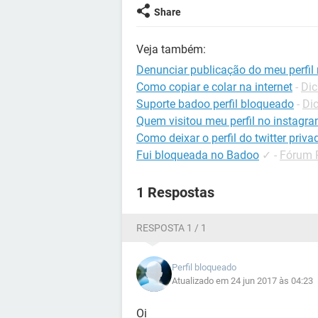
Share
Veja também:
Denunciar publicação do meu perfil 
Como copiar e colar na internet
-
Dic
Suporte badoo perfil bloqueado
-
Di
Quem visitou meu perfil no instagr
Como deixar o perfil do twitter priva
Fui bloqueada no Badoo
✓
-
Fórum P
1 Respostas
RESPOSTA 1 / 1
Perfil bloqueado
Atualizado em 24 jun 2017 às 04:23
Oi