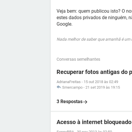
Veja bem: quem publicou isto? O no
estes dados privados de ninguém, n
Google.
Nada melhor de saber que amanhã é um no
Conversas semelhantes
Recuperar fotos antigas do 
AdrianaFreitas
-
15 out 2018 às 02:49
Smercampo
-
21 set 2019 às 19:15
3 Respostas
Acesso à internet bloqueado
SonnyBRA
-
30 nov 2013 às 02:50