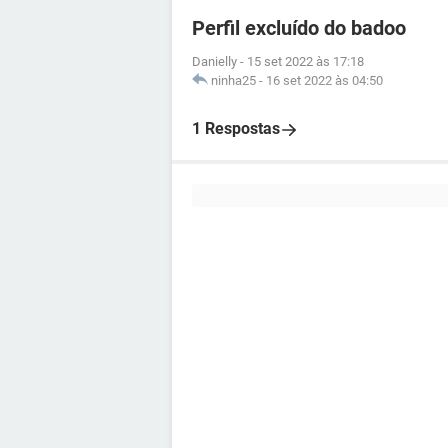
Perfil excluído do badoo
Danielly
-
15 set 2022 às 17:18
ninha25
-
16 set 2022 às 04:50
1 Respostas