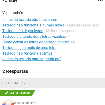
Share
GUIA DE COMPRAS
Veja também:
Letras do teclado não funcionam
Teclado não funciona algumas letras
- Melhores respostas
Teclado não digita letras
- Melhores respostas
Teclado digitando duas letras vizinhas
✓
Como deixar as letras do teclado minúscula
Teclado digita mais de uma letra
Teclado nao funciona acentos
✓
Letras do teclado para imprimir pdf
2 Respostas
RESPOSTA 1 / 2
Melhor resposta
usuário anônimo