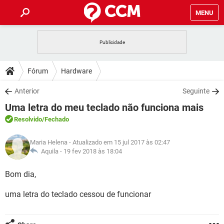
MENU
INÍCIO
JOGOS
WHATSAPP
DICAS
Fórum
Hardware
CELULAR
FACEBOOK
JOGOS
WHATSAPP
DOWNLOADS
Anterior
Seguinte
OUTLOOK
EXCEL
CELULAR
FACEBOOK
Uma letra do meu teclado não funciona mais
INSTAGRAM
JOGOS
GMAIL
WHATSAPP
FÓRUM
OUTLOOK
EXCEL
Resolvido
/Fechado
GUIA DE COMPRAS
CELULAR
FACEBOOK
INSTAGRAM
JOGOS
GMAIL
WHATSAPP
GLOSSÁRIO
OUTLOOK
Maria Helena
- Atualizado em 15 jul 2017 às 02:47
EXCEL
GUIA DE COMPRAS
CELULAR
FACEBOOK
Aquila -
19 fev 2018 às 18:04
INSTAGRAM
JOGOS
GMAIL
WHATSAPP
OUTLOOK
EXCEL
Bom dia,
GUIA DE COMPRAS
CELULAR
FACEBOOK
INSTAGRAM
GMAIL
uma letra do teclado cessou de funcionar
OUTLOOK
EXCEL
GUIA DE COMPRAS
INSTAGRAM
GMAIL