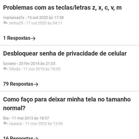
Problemas com as teclas/letras z, x, c, v, m
mariaisasfs
-
15 out 2020 às 17:38
ninha25
-
17 out 2020 às 04:11
1 Respostas
Desbloquear senha de privacidade de celular
luciano
-
25 fev 2014 às 21:03
Olinda
-
11 nov 2019 às 19:05
79 Respostas
Como faço para deixar minha tela no tamanho
normal?
Bia
-
11 mai 2013 às 18:57
naaiara
-
11 mar 2023 às 13:56
16 Respostas