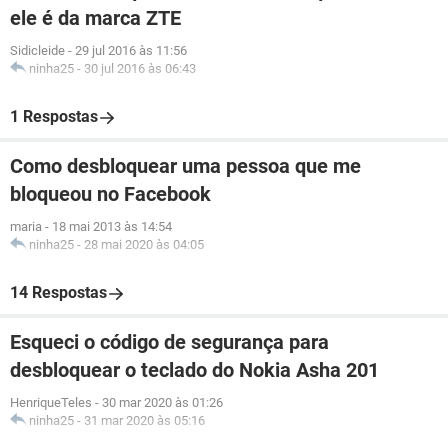
ele é da marca ZTE
Sidicleide
-
29 jul 2016 às 11:56
ninha25
-
30 jul 2016 às 06:43
1 Respostas
Como desbloquear uma pessoa que me
bloqueou no Facebook
maria
-
18 mai 2013 às 14:54
ninha25
-
28 mai 2020 às 04:05
14 Respostas
Esqueci o código de segurança para
desbloquear o teclado do Nokia Asha 201
HenriqueTeles
-
30 mar 2020 às 01:26
ninha25
-
31 mar 2020 às 05:16