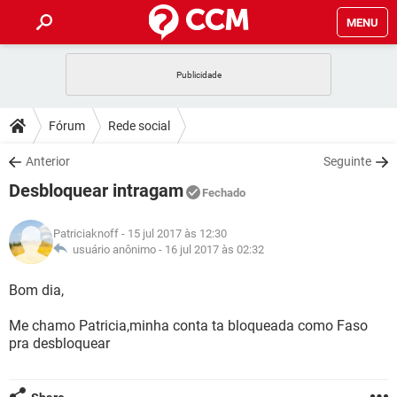
MENU
INÍCIO
JOGOS
WHATSAPP
DICAS
Fórum
Rede social
CELULAR
FACEBOOK
JOGOS
WHATSAPP
DOWNLOADS
Anterior
Seguinte
OUTLOOK
EXCEL
CELULAR
FACEBOOK
Desbloquear intragam
INSTAGRAM
JOGOS
GMAIL
WHATSAPP
Fechado
FÓRUM
OUTLOOK
EXCEL
GUIA DE COMPRAS
CELULAR
FACEBOOK
Patriciaknoff
- 15 jul 2017 às 12:30
INSTAGRAM
JOGOS
GMAIL
WHATSAPP
GLOSSÁRIO
usuário anônimo -
16 jul 2017 às 02:32
OUTLOOK
EXCEL
GUIA DE COMPRAS
CELULAR
FACEBOOK
INSTAGRAM
JOGOS
GMAIL
WHATSAPP
Bom dia,
OUTLOOK
EXCEL
GUIA DE COMPRAS
CELULAR
FACEBOOK
Me chamo Patricia,minha conta ta bloqueada como Faso
INSTAGRAM
GMAIL
pra desbloquear
OUTLOOK
EXCEL
GUIA DE COMPRAS
INSTAGRAM
GMAIL