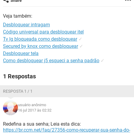
Share
GUIA DE COMPRAS
Veja também:
Desbloquear intragam
Código universal para desbloquear itel
Tv lg bloqueada como desbloquear
✓
Secured by knox como desbloquear
✓
Desbloquear tela
Como desbloquear j5 esqueci a senha padrão
✓
1 Respostas
RESPOSTA 1 / 1
usuário anônimo
16 jul 2017 às 02:32
Redefina a sua senha; Leia esta dica:
https://br.ccm.net/faq/27356-como-recuperar-sua-senha-do-