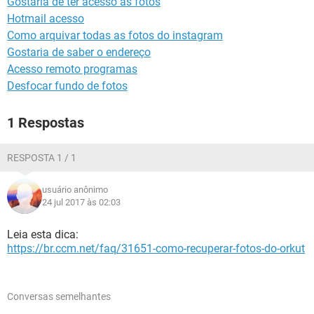
Gostaria de ter acesso às fotos
GUIA DE COMPRAS
Hotmail acesso
Como arquivar todas as fotos do instagram
Gostaria de saber o endereço
Acesso remoto programas
Desfocar fundo de fotos
1 Respostas
RESPOSTA 1 / 1
usuário anônimo
24 jul 2017 às 02:03
Leia esta dica:
https://br.ccm.net/faq/31651-como-recuperar-fotos-do-orkut
Conversas semelhantes