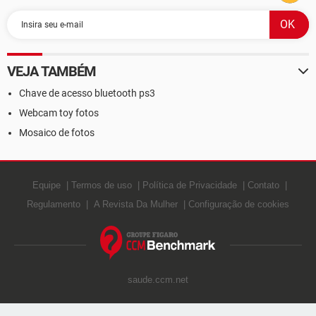
VEJA TAMBÉM
Chave de acesso bluetooth ps3
Webcam toy fotos
Mosaico de fotos
Equipe
Termos de uso
Política de Privacidade
Contato
Regulamento
A Revista Da Mulher
Configuração de cookies
saude.ccm.net