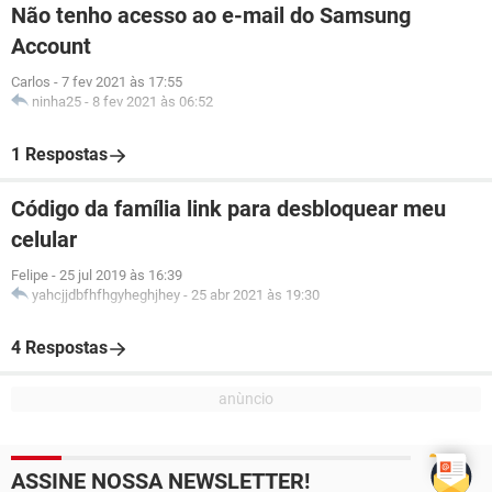
Não tenho acesso ao e-mail do Samsung
Account
Carlos
-
7 fev 2021 às 17:55
ninha25
-
8 fev 2021 às 06:52
1 Respostas
Código da família link para desbloquear meu
celular
Felipe
-
25 jul 2019 às 16:39
yahcjjdbfhfhgyheghjhey
-
25 abr 2021 às 19:30
4 Respostas
ASSINE NOSSA NEWSLETTER!