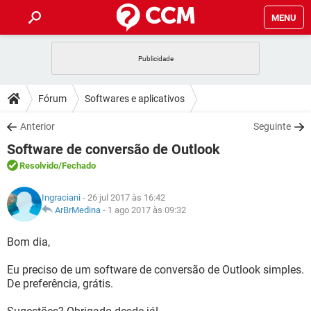
MENU
INÍCIO
JOGOS
WHATSAPP
DICAS
Fórum
Softwares e aplicativos
CELULAR
FACEBOOK
JOGOS
WHATSAPP
DOWNLOADS
Anterior
Seguinte
OUTLOOK
EXCEL
CELULAR
FACEBOOK
Software de conversão de Outlook
INSTAGRAM
JOGOS
GMAIL
WHATSAPP
FÓRUM
OUTLOOK
EXCEL
Resolvido
/Fechado
GUIA DE COMPRAS
CELULAR
FACEBOOK
INSTAGRAM
JOGOS
GMAIL
WHATSAPP
GLOSSÁRIO
OUTLOOK
Ingraciani
- 26 jul 2017 às 16:42
EXCEL
GUIA DE COMPRAS
CELULAR
FACEBOOK
ArBrMedina
-
1 ago 2017 às 09:32
INSTAGRAM
JOGOS
GMAIL
WHATSAPP
OUTLOOK
EXCEL
Bom dia,
GUIA DE COMPRAS
CELULAR
FACEBOOK
INSTAGRAM
GMAIL
Eu preciso de um software de conversão de Outlook simples.
OUTLOOK
EXCEL
GUIA DE COMPRAS
De preferência, grátis.
INSTAGRAM
GMAIL