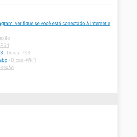
agram. verifique se você está conectado à internet e
nexão
-PS4
s3
-
Dicas -PS3
cabo
-
Dicas -Wi-Fi
onexão