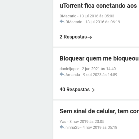
uTorrent fica conetando aos
BMacario
-
13 jul 2016 às 05:03
BMacario
-
13 jul 2016 às 06:19
2 Respostas
Bloquear quem me bloqueou
danieljapor
-
2 jun 2021 às 14:40
Amanda
-
9 out 2023 às 14:59
40 Respostas
Sem sinal de celular, tem c
Yas
-
3 nov 2019 às 20:05
ninha25
-
4 nov 2019 às 05:18