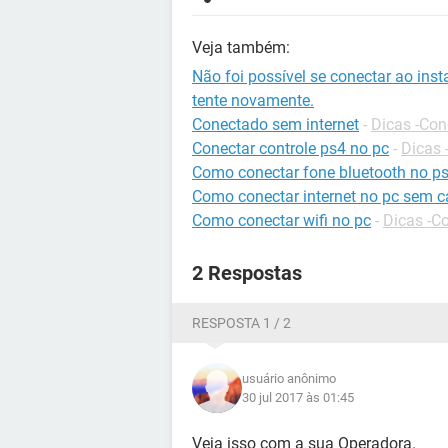
Veja também:
Não foi possível se conectar ao inst
tente novamente.
Conectado sem internet
-
Dicas -Co
Conectar controle ps4 no pc
-
Dicas 
Como conectar fone bluetooth no p
Como conectar internet no pc sem 
Como conectar wifi no pc
-
Dicas -C
2 Respostas
RESPOSTA 1 / 2
usuário anônimo
30 jul 2017 às 01:45
Veja isso com a sua Operadora.