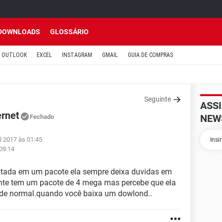
DOWNLOADS
GLOSSÁRIO
OUTLOOK
EXCEL
INSTAGRAM
GMAIL
GUIA DE COMPRAS
Seguinte
ASS
ernet
NEW
Fechado
l 2017 às 01:45
 09:14
ratada em um pacote ela sempre deixa duvidas em
gente tem um pacote de 4 mega mas percebe que ela
ade normal.quando você baixa um dowlond..