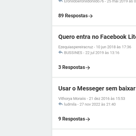
Eronildoeronildonildo76
-
25 mai 2019 às 0
89 Respostas
Quero entra no Facebook Lit
Ezequiaspereiracruz
-
10 jun 2018 às 17:36
BUSSINES
-
22 jul 2019 às 13:16
3 Respostas
Usar o Messeger sem baixar
Vithorya Moraiis
-
21 dez 2016 às 15:53
ludmila
-
27 nov 2022 às 21:40
9 Respostas