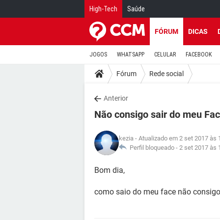
High-Tech
Saúde
FÓRUM
DICAS
JOGOS
WHATSAPP
CELULAR
FACEBOOK
Fórum
Rede social
Anterior
Não consigo sair do meu Fa
kezia
- Atualizado em 2 set 2017 às 
Perfil bloqueado -
2 set 2017 às 
Bom dia,
como saio do meu face não consigo 