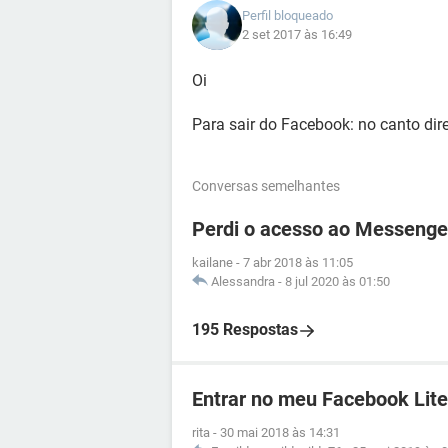
Perfil bloqueado
2 set 2017 às 16:49
Oi
Para sair do Facebook: no canto dire
Conversas semelhantes
Perdi o acesso ao Messenge
kailane
-
7 abr 2018 às 11:05
Alessandra
-
8 jul 2020 às 01:50
195 Respostas
Entrar no meu Facebook Lite
rita
-
30 mai 2018 às 14:31