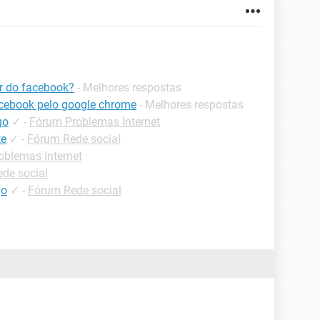
r do facebook?
- Melhores respostas
acebook pelo google chrome
- Melhores respostas
go
✓
-
Fórum Problemas Internet
te
✓
-
Fórum Rede social
oblemas Internet
de social
go
✓
-
Fórum Rede social