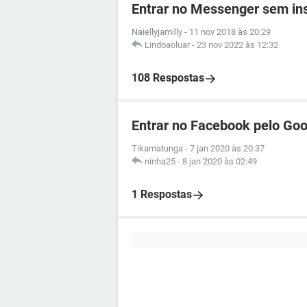
Entrar no Messenger sem ins
Naiellyjamilly
-
11 nov 2018 às 20:29
Lindoaoluar
-
23 nov 2022 às 12:32
108 Respostas
Entrar no Facebook pelo Goo
Tikamatunga
-
7 jan 2020 às 20:37
ninha25
-
8 jan 2020 às 02:49
1 Respostas