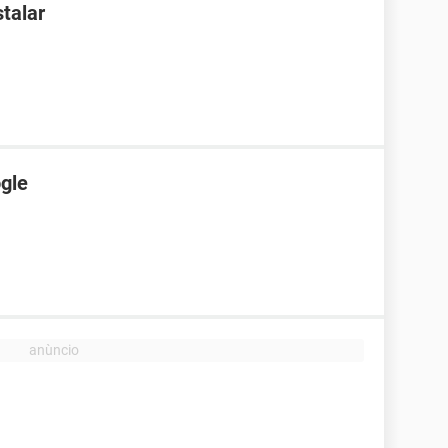
talar
gle