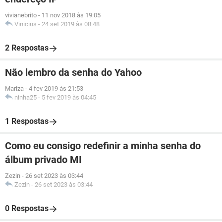
vivianebrito
-
11 nov 2018 às 19:05
Vinicius
-
24 set 2019 às 08:48
2 Respostas
Não lembro da senha do Yahoo
Mariza
-
4 fev 2019 às 21:53
ninha25
-
5 fev 2019 às 04:45
1 Respostas
Como eu consigo redefinir a minha senha do
álbum privado MI
Zezin
-
26 set 2023 às 03:44
Zezin
-
26 set 2023 às 03:44
0 Respostas