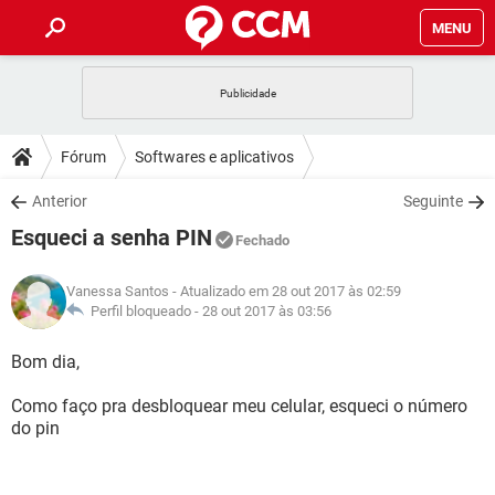
MENU
INÍCIO
JOGOS
WHATSAPP
DICAS
Fórum
Softwares e aplicativos
CELULAR
FACEBOOK
JOGOS
WHATSAPP
DOWNLOADS
Anterior
Seguinte
OUTLOOK
EXCEL
CELULAR
FACEBOOK
Esqueci a senha PIN
INSTAGRAM
JOGOS
GMAIL
WHATSAPP
Fechado
FÓRUM
OUTLOOK
EXCEL
GUIA DE COMPRAS
CELULAR
FACEBOOK
Vanessa Santos
- Atualizado em 28 out 2017 às 02:59
INSTAGRAM
JOGOS
GMAIL
WHATSAPP
GLOSSÁRIO
Perfil bloqueado -
28 out 2017 às 03:56
OUTLOOK
EXCEL
GUIA DE COMPRAS
CELULAR
FACEBOOK
INSTAGRAM
JOGOS
GMAIL
WHATSAPP
Bom dia,
OUTLOOK
EXCEL
GUIA DE COMPRAS
CELULAR
FACEBOOK
Como faço pra desbloquear meu celular, esqueci o número
INSTAGRAM
GMAIL
do pin
OUTLOOK
EXCEL
GUIA DE COMPRAS
INSTAGRAM
GMAIL