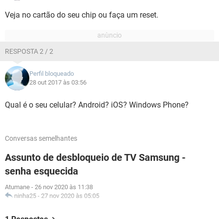
Veja no cartão do seu chip ou faça um reset.
RESPOSTA 2 / 2
Perfil bloqueado
28 out 2017 às 03:56
Qual é o seu celular? Android? iOS? Windows Phone?
Conversas semelhantes
Assunto de desbloqueio de TV Samsung -
senha esquecida
Atumane
-
26 nov 2020 às 11:38
ninha25
-
27 nov 2020 às 05:05