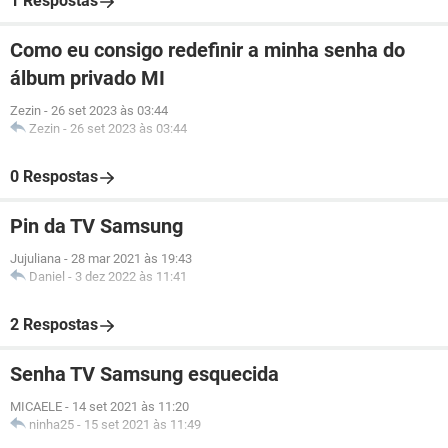
1 Respostas
Como eu consigo redefinir a minha senha do
álbum privado MI
Zezin
-
26 set 2023 às 03:44
Zezin
-
26 set 2023 às 03:44
0 Respostas
Pin da TV Samsung
Jujuliana
-
28 mar 2021 às 19:43
Daniel
-
3 dez 2022 às 11:41
2 Respostas
Senha TV Samsung esquecida
MICAELE
-
14 set 2021 às 11:20
ninha25
-
15 set 2021 às 11:49