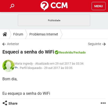
MENU
INÍCIO
JOGOS
WHATSAPP
DICAS
Fórum
Problemas Internet
CELULAR
FACEBOOK
JOGOS
WHATSAPP
DOWNLOADS
Anterior
Seguinte
OUTLOOK
EXCEL
CELULAR
FACEBOOK
Esqueci a senha do WiFi
INSTAGRAM
JOGOS
GMAIL
WHATSAPP
Resolvido
/Fechado
FÓRUM
OUTLOOK
EXCEL
GUIA DE COMPRAS
CELULAR
FACEBOOK
Maria ingredy
- Atualizado em 29 out 2017 às 03:34
INSTAGRAM
JOGOS
GMAIL
WHATSAPP
GLOSSÁRIO
Perfil bloqueado -
29 out 2017 às 03:35
OUTLOOK
EXCEL
GUIA DE COMPRAS
CELULAR
FACEBOOK
INSTAGRAM
JOGOS
GMAIL
WHATSAPP
Bom dia,
OUTLOOK
EXCEL
GUIA DE COMPRAS
CELULAR
FACEBOOK
INSTAGRAM
GMAIL
Eu esqueço a senha do WiFi
OUTLOOK
EXCEL
GUIA DE COMPRAS
INSTAGRAM
GMAIL
Share