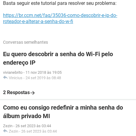
Basta seguir este tutorial para resolver seu problema:
https://br.ccm.net/faq/35036-como-descobrir-e-ip-do-
roteador-e-alterar-a-senha-do-w-fi
Conversas semelhantes
Eu quero descobrir a senha do Wi-Fi pelo
endereço IP
vivianebrito
-
11 nov 2018 às 19:05
Vinicius
-
24 set 2019 às 08:48
2 Respostas
Como eu consigo redefinir a minha senha do
álbum privado MI
Zezin
-
26 set 2023 às 03:44
Zezin
-
26 set 2023 às 03:44