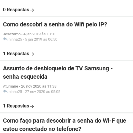
0 Respostas
Como descobri a senha do Wifi pelo IP?
Josezamo
-
4 jan 2019 às 13:01
ninha25
-
5 jan 2019 às 06:50
1 Respostas
Assunto de desbloqueio de TV Samsung -
senha esquecida
Atumane
-
26 nov 2020 às 11:38
ninha25
-
27 nov 2020 às 05:05
1 Respostas
Como faço para descobrir a senha do Wi-F que
estou conectado no telefone?