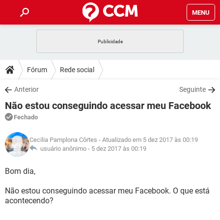
MENU
INÍCIO
JOGOS
WHATSAPP
DICAS
Fórum
Rede social
CELULAR
FACEBOOK
JOGOS
WHATSAPP
DOWNLOADS
Anterior
Seguinte
OUTLOOK
EXCEL
CELULAR
FACEBOOK
Não estou conseguindo acessar meu Facebook
INSTAGRAM
JOGOS
GMAIL
WHATSAPP
FÓRUM
OUTLOOK
EXCEL
Fechado
GUIA DE COMPRAS
CELULAR
FACEBOOK
INSTAGRAM
JOGOS
GMAIL
WHATSAPP
GLOSSÁRIO
OUTLOOK
Cecilia Pamplona Côrtes
- Atualizado em 5 dez 2017 às 00:19
EXCEL
GUIA DE COMPRAS
CELULAR
FACEBOOK
usuário anônimo -
5 dez 2017 às 00:19
INSTAGRAM
JOGOS
GMAIL
WHATSAPP
OUTLOOK
EXCEL
Bom dia,
GUIA DE COMPRAS
CELULAR
FACEBOOK
INSTAGRAM
GMAIL
Não estou conseguindo acessar meu Facebook. O que está
OUTLOOK
EXCEL
GUIA DE COMPRAS
acontecendo?
INSTAGRAM
GMAIL