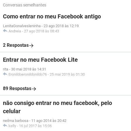
Conversas semelhantes
Como entrar no meu Facebook antigo
LenitaGonalvesleninha
-
23 ago 2018 às 12:19
Andreia
-
27 ago 2018 às 08:43
2 Respostas
Entrar no meu Facebook Lite
rita
-
30 mai 2018 às 14:31
Eronildoeronildonildo76
-
25 mai 2019 às 01:30
89 Respostas
não consigo entrar no meu facebook, pelo
celular
neilma barbosa
-
11 ago 2014 às 20:42
kelly
-
16 jul 2017 às 15:06