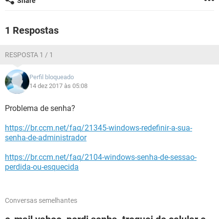
Share
GUIA DE COMPRAS
1 Respostas
RESPOSTA 1 / 1
Perfil bloqueado
14 dez 2017 às 05:08
Problema de senha?
https://br.ccm.net/faq/21345-windows-redefinir-a-sua-
senha-de-administrador
https://br.ccm.net/faq/2104-windows-senha-de-sessao-
perdida-ou-esquecida
Conversas semelhantes