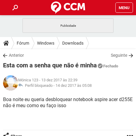
MENU
INÍCIO
JOGOS
WHATSAPP
DICAS
Fórum
Windows
Downloads
CELULAR
FACEBOOK
JOGOS
WHATSAPP
DOWNLOADS
Anterior
Seguinte
OUTLOOK
EXCEL
CELULAR
FACEBOOK
Esta com a senha que não é minha
INSTAGRAM
JOGOS
GMAIL
WHATSAPP
Fechado
FÓRUM
OUTLOOK
EXCEL
GUIA DE COMPRAS
CELULAR
FACEBOOK
Mónica 123
- 13 dez 2017 às 22:39
INSTAGRAM
JOGOS
GMAIL
WHATSAPP
GLOSSÁRIO
Perfil bloqueado -
14 dez 2017 às 05:08
OUTLOOK
EXCEL
GUIA DE COMPRAS
CELULAR
FACEBOOK
INSTAGRAM
JOGOS
GMAIL
WHATSAPP
Boa noite eu queria desbloquear notebook aspire acer d255E
OUTLOOK
EXCEL
não é meu como eu faço isso
GUIA DE COMPRAS
CELULAR
FACEBOOK
INSTAGRAM
GMAIL
OUTLOOK
EXCEL
GUIA DE COMPRAS
INSTAGRAM
GMAIL