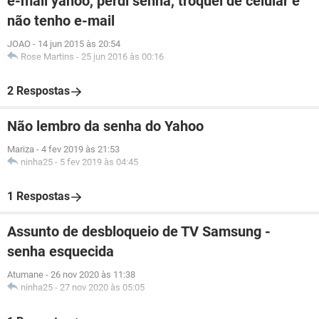
e-mail yahoo, perdi senha, troquei de celular e
não tenho e-mail
JOAO
-
14 jun 2015 às 20:54
Rose Martins
-
25 jun 2016 às 00:16
2 Respostas
Não lembro da senha do Yahoo
Mariza
-
4 fev 2019 às 21:53
ninha25
-
5 fev 2019 às 04:45
1 Respostas
Assunto de desbloqueio de TV Samsung -
senha esquecida
Atumane
-
26 nov 2020 às 11:38
ninha25
-
27 nov 2020 às 05:05