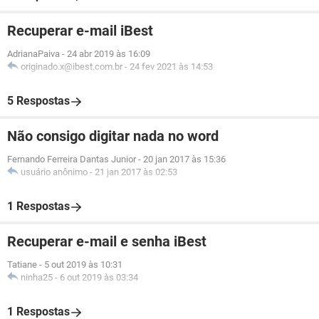
Recuperar e-mail iBest
AdrianaPaiva
-
24 abr 2019 às 16:09
originado.x@ibest.com.br
-
24 fev 2021 às 14:53
5 Respostas
Não consigo digitar nada no word
Fernando Ferreira Dantas Junior
-
20 jan 2017 às 15:36
usuário anônimo
-
21 jan 2017 às 02:53
1 Respostas
Recuperar e-mail e senha iBest
Tatiane
-
5 out 2019 às 10:31
ninha25
-
6 out 2019 às 03:34
1 Respostas