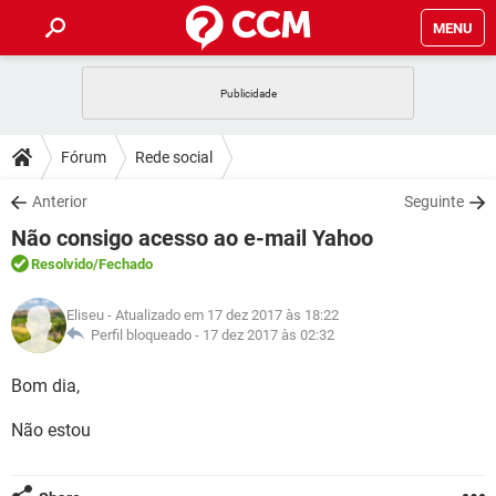
MENU
INÍCIO
JOGOS
WHATSAPP
DICAS
Fórum
Rede social
CELULAR
FACEBOOK
JOGOS
WHATSAPP
DOWNLOADS
Anterior
Seguinte
OUTLOOK
EXCEL
CELULAR
FACEBOOK
Não consigo acesso ao e-mail Yahoo
INSTAGRAM
JOGOS
GMAIL
WHATSAPP
FÓRUM
OUTLOOK
EXCEL
Resolvido
/Fechado
GUIA DE COMPRAS
CELULAR
FACEBOOK
INSTAGRAM
JOGOS
GMAIL
WHATSAPP
GLOSSÁRIO
OUTLOOK
Eliseu
- Atualizado em 17 dez 2017 às 18:22
EXCEL
GUIA DE COMPRAS
CELULAR
FACEBOOK
Perfil bloqueado -
17 dez 2017 às 02:32
INSTAGRAM
JOGOS
GMAIL
WHATSAPP
OUTLOOK
EXCEL
Bom dia,
GUIA DE COMPRAS
CELULAR
FACEBOOK
INSTAGRAM
GMAIL
Não estou
OUTLOOK
EXCEL
GUIA DE COMPRAS
INSTAGRAM
GMAIL