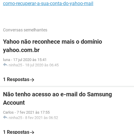
como-recuperar-a-sua-conta-do-yahoo-mail
Conversas semelhantes
Yahoo não reconhece mais o domínio
yahoo.com.br
luna
-
17 jul 2020 às 15:41
ninha25
-
18 jul 2020 às 06:45
1 Respostas
Não tenho acesso ao e-mail do Samsung
Account
Carlos
-
7 fev 2021 às 17:55
ninha25
-
8 fev 2021 às 06:52
1 Respostas