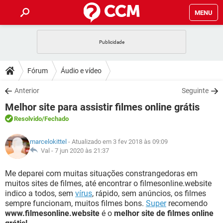
MENU
INÍCIO
JOGOS
WHATSAPP
DICAS
Fórum
Áudio e vídeo
CELULAR
FACEBOOK
JOGOS
WHATSAPP
DOWNLOADS
Anterior
Seguinte
OUTLOOK
EXCEL
CELULAR
FACEBOOK
Melhor site para assistir filmes online grátis
INSTAGRAM
JOGOS
GMAIL
WHATSAPP
FÓRUM
OUTLOOK
EXCEL
Resolvido
/Fechado
GUIA DE COMPRAS
CELULAR
FACEBOOK
INSTAGRAM
JOGOS
GMAIL
WHATSAPP
GLOSSÁRIO
OUTLOOK
marcelokittel
- Atualizado em 3 fev 2018 às 09:09
EXCEL
GUIA DE COMPRAS
CELULAR
FACEBOOK
Val -
7 jun 2020 às 21:37
INSTAGRAM
JOGOS
GMAIL
WHATSAPP
OUTLOOK
EXCEL
Me deparei com muitas situações constrangedoras em
GUIA DE COMPRAS
CELULAR
FACEBOOK
muitos sites de filmes, até encontrar o filmesonline.website
INSTAGRAM
GMAIL
indico a todos, sem
OUTLOOK
vírus
, rápido, sem anúncios, os filmes
EXCEL
GUIA DE COMPRAS
sempre funcionam, muitos filmes bons.
Super
recomendo
INSTAGRAM
GMAIL
www.filmesonline.website
é o
melhor site de filmes online