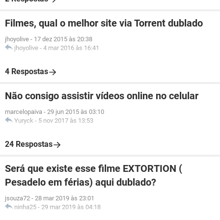
Filmes, qual o melhor site via Torrent dublado
jhoyolive
-
17 dez 2015 às 20:38
jhoyolive
-
4 mar 2016 às 16:41
4 Respostas
Não consigo assistir vídeos online no celular
marcelopaiva
-
29 jun 2015 às 03:10
Yuryck
-
5 nov 2017 às 13:53
24 Respostas
Será que existe esse filme EXTORTION (
Pesadelo em férias) aqui dublado?
jsouza72
-
28 mar 2019 às 23:01
ninha25
-
29 mar 2019 às 04:18