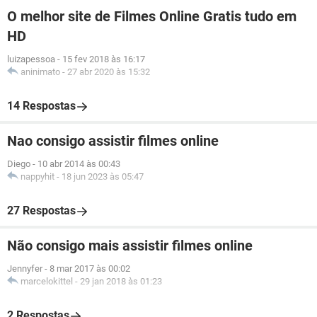
O melhor site de Filmes Online Gratis tudo em
HD
luizapessoa
-
15 fev 2018 às 16:17
aninimato
-
27 abr 2020 às 15:32
14 Respostas
Nao consigo assistir filmes online
Diego
-
10 abr 2014 às 00:43
nappyhit
-
18 jun 2023 às 05:47
27 Respostas
Não consigo mais assistir filmes online
Jennyfer
-
8 mar 2017 às 00:02
marcelokittel
-
29 jan 2018 às 01:23
2 Respostas