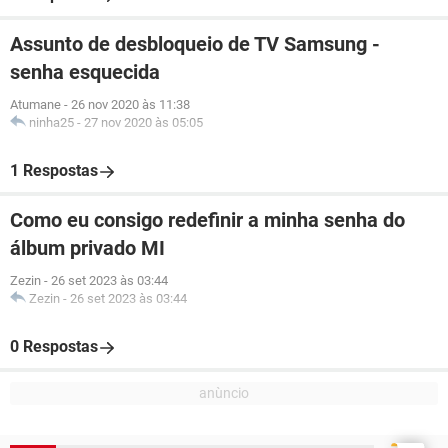
Assunto de desbloqueio de TV Samsung -
senha esquecida
Atumane
-
26 nov 2020 às 11:38
ninha25
-
27 nov 2020 às 05:05
1 Respostas
Como eu consigo redefinir a minha senha do
álbum privado MI
Zezin
-
26 set 2023 às 03:44
Zezin
-
26 set 2023 às 03:44
0 Respostas