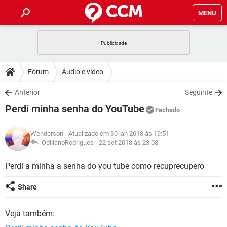
MENU
INÍCIO
JOGOS
WHATSAPP
DICAS
Fórum
Áudio e vídeo
CELULAR
FACEBOOK
JOGOS
WHATSAPP
DOWNLOADS
Anterior
Seguinte
OUTLOOK
EXCEL
CELULAR
FACEBOOK
Perdi minha senha do YouTube
INSTAGRAM
JOGOS
GMAIL
WHATSAPP
Fechado
FÓRUM
OUTLOOK
EXCEL
GUIA DE COMPRAS
CELULAR
FACEBOOK
Wenderson
- Atualizado em 30 jan 2018 às 19:51
INSTAGRAM
JOGOS
GMAIL
WHATSAPP
GLOSSÁRIO
OdilianoRodrigues -
22 set 2018 às 23:08
OUTLOOK
EXCEL
GUIA DE COMPRAS
CELULAR
FACEBOOK
INSTAGRAM
JOGOS
GMAIL
WHATSAPP
Perdi a minha a senha do you tube como recuprecupero
OUTLOOK
EXCEL
GUIA DE COMPRAS
CELULAR
FACEBOOK
Share
INSTAGRAM
GMAIL
OUTLOOK
EXCEL
GUIA DE COMPRAS
Veja também:
INSTAGRAM
GMAIL