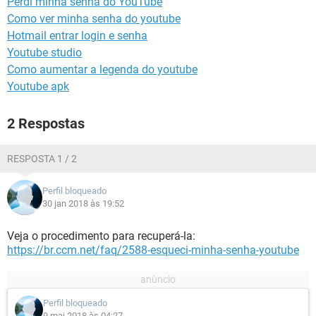
Perdi minha senha do YouTube
GUIA DE COMPRAS
Como ver minha senha do youtube
Hotmail entrar login e senha
Youtube studio
Como aumentar a legenda do youtube
Youtube apk
2 Respostas
RESPOSTA 1 / 2
Perfil bloqueado
30 jan 2018 às 19:52
Veja o procedimento para recuperá-la:
https://br.ccm.net/faq/2588-esqueci-minha-senha-youtube
Perfil bloqueado
9 mai 2018 às 04:27