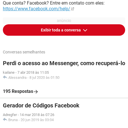
Que conta? Facebook? Entre em contato com eles:
https://www.facebook.com/help/
Exibir toda a conversa
Conversas semelhantes
Perdi o acesso ao Messenger, como recuperá-lo
kailane
-
7 abr 2018 às 11:05
Alessandra
-
8 jul 2020 às 01:50
195 Respostas
Gerador de Códigos Facebook
Adregfer
-
14 mar 2018 às 07:26
Bruna
-
20 jun 2019 às 03:04