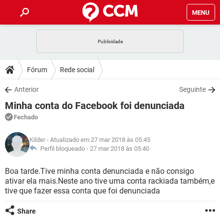
MENU
INÍCIO
JOGOS
WHATSAPP
DICAS
Fórum
Rede social
CELULAR
FACEBOOK
JOGOS
WHATSAPP
DOWNLOADS
Anterior
Seguinte
OUTLOOK
EXCEL
CELULAR
FACEBOOK
Minha conta do Facebook foi denunciada
INSTAGRAM
JOGOS
GMAIL
WHATSAPP
FÓRUM
OUTLOOK
EXCEL
Fechado
GUIA DE COMPRAS
CELULAR
FACEBOOK
INSTAGRAM
JOGOS
GMAIL
WHATSAPP
GLOSSÁRIO
OUTLOOK
Kilder
- Atualizado em 27 mar 2018 às 05:45
EXCEL
GUIA DE COMPRAS
CELULAR
FACEBOOK
Perfil bloqueado -
27 mar 2018 às 05:40
INSTAGRAM
JOGOS
GMAIL
WHATSAPP
OUTLOOK
EXCEL
Boa tarde.Tive minha conta denunciada e não consigo
GUIA DE COMPRAS
CELULAR
FACEBOOK
ativar ela mais.Neste ano tive uma conta rackiada também,e
INSTAGRAM
GMAIL
tive que fazer essa conta que foi denunciada
OUTLOOK
EXCEL
GUIA DE COMPRAS
INSTAGRAM
GMAIL
Share