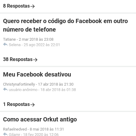
8 Respostas
Quero receber o código do Facebook em outro
número de telefone
Tatiane
-
2 mar 2018 às 23:08
Selena
-
25 ago 2022 às 22:01
38 Respostas
Meu Facebook desativou
Christynafortiinelly
-
17 abr 2018 às 21:30
usuário anônimo
-
18 abr 2018 às 01:38
1 Respostas
Como acessar Orkut antigo
Rafaelnedved
-
8 mai 2018 às 11:31
Gilamr
-
18 fev 2020 às 12:06