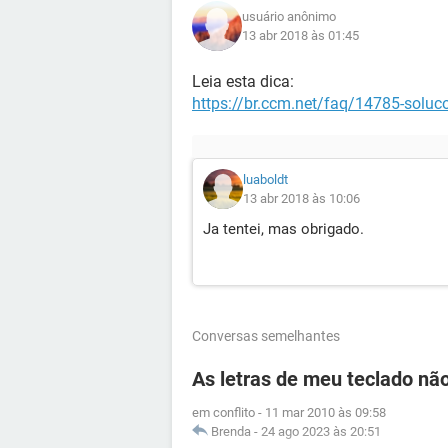
usuário anônimo
13 abr 2018 às 01:45
Leia esta dica:
https://br.ccm.net/faq/14785-soluc
luaboldt
13 abr 2018 às 10:06
Ja tentei, mas obrigado.
Conversas semelhantes
As letras de meu teclado n
em conflito
-
11 mar 2010 às 09:58
Brenda
-
24 ago 2023 às 20:51