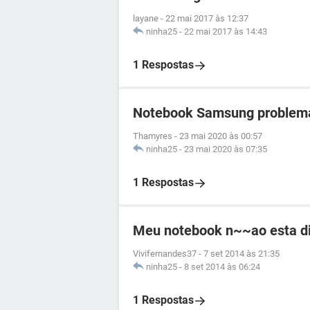
layane
-
22 mai 2017 às 12:37
ninha25
-
22 mai 2017 às 14:43
1 Respostas
Notebook Samsung problema
Thamyres
-
23 mai 2020 às 00:57
ninha25
-
23 mai 2020 às 07:35
1 Respostas
Meu notebook n~~ao esta di
Vivifernandes37
-
7 set 2014 às 21:35
ninha25
-
8 set 2014 às 06:24
1 Respostas