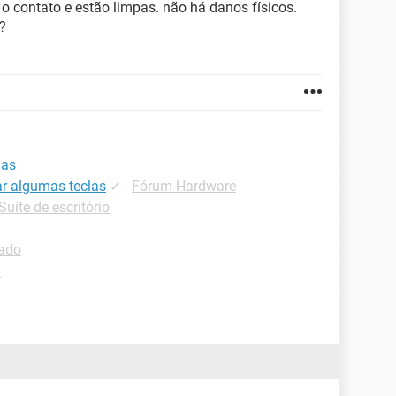
 o contato e estão limpas. não há danos físicos.
?
las
r algumas teclas
✓
-
Fórum Hardware
Suíte de escritório
lado
d