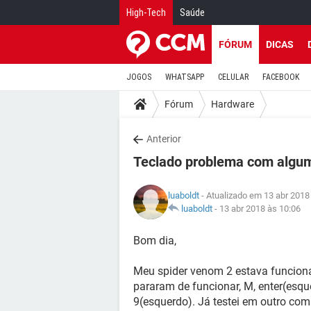
High-Tech
Saúde
FÓRUM
DICAS
JOGOS
WHATSAPP
CELULAR
FACEBOOK
Fórum
Hardware
Anterior
Teclado problema com algum
luaboldt
- Atualizado em 13 abr 2018
luaboldt
-
13 abr 2018 às 10:06
Bom dia,
Meu spider venom 2 estava funcion
pararam de funcionar, M, enter(esque
9(esquerdo). Já testei em outro compu