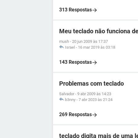
313 Respostas
Meu teclado não funciona de
mush
-
20 jun 2009 às 17:37
Israel
-
16 mar 2019 às 03:18
143 Respostas
Problemas com teclado
Salvador
-
9 abr 2009 às 14:23
b3nny
-
7 abr 2023 às 21:24
269 Respostas
teclado digita mais de uma l