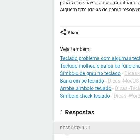
para ver se havia algo atrapalhando
Alguem tem ideias de como resolver
Share
Veja também:
Teclado problema com algumas tec
Teclado molhou e parou de funciona
Símbolo de grau no teclado
-
Dicas -
Barra em pé teclado
-
Dicas -MacOS
Arroba simbolo teclado
-
Dicas -Tec
Simbolo check teclado
-
Dicas -Wor
1 Respostas
RESPOSTA 1 / 1