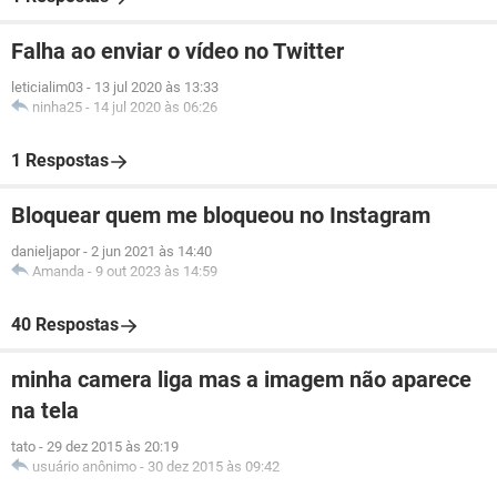
Falha ao enviar o vídeo no Twitter
leticialim03
-
13 jul 2020 às 13:33
ninha25
-
14 jul 2020 às 06:26
1 Respostas
Bloquear quem me bloqueou no Instagram
danieljapor
-
2 jun 2021 às 14:40
Amanda
-
9 out 2023 às 14:59
40 Respostas
minha camera liga mas a imagem não aparece
na tela
tato
-
29 dez 2015 às 20:19
usuário anônimo
-
30 dez 2015 às 09:42