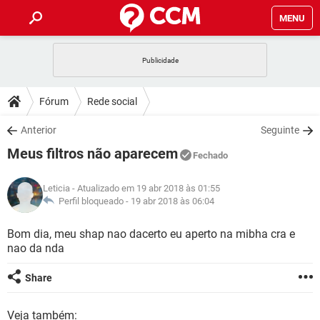
MENU
INÍCIO
JOGOS
WHATSAPP
DICAS
Fórum
Rede social
CELULAR
FACEBOOK
JOGOS
WHATSAPP
DOWNLOADS
Anterior
Seguinte
OUTLOOK
EXCEL
CELULAR
FACEBOOK
Meus filtros não aparecem
INSTAGRAM
JOGOS
GMAIL
WHATSAPP
Fechado
FÓRUM
OUTLOOK
EXCEL
GUIA DE COMPRAS
CELULAR
FACEBOOK
Leticia
- Atualizado em 19 abr 2018 às 01:55
INSTAGRAM
JOGOS
GMAIL
WHATSAPP
GLOSSÁRIO
Perfil bloqueado -
19 abr 2018 às 06:04
OUTLOOK
EXCEL
GUIA DE COMPRAS
CELULAR
FACEBOOK
INSTAGRAM
JOGOS
GMAIL
WHATSAPP
Bom dia, meu shap nao dacerto eu aperto na mibha cra e
OUTLOOK
EXCEL
nao da nda
GUIA DE COMPRAS
CELULAR
FACEBOOK
INSTAGRAM
GMAIL
OUTLOOK
EXCEL
Share
GUIA DE COMPRAS
INSTAGRAM
GMAIL
Veja também: