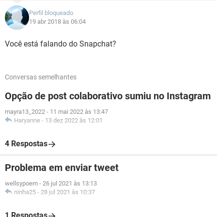
Perfil bloqueado
19 abr 2018 às 06:04
Você está falando do Snapchat?
Conversas semelhantes
Opção de post colaborativo sumiu no Instagram
mayra13_2022
-
11 mai 2022 às 13:47
Haryanne
-
13 dez 2022 às 12:01
4 Respostas
Problema em enviar tweet
wellsypoem
-
26 jul 2021 às 13:13
ninha25
-
28 jul 2021 às 10:37
1 Respostas