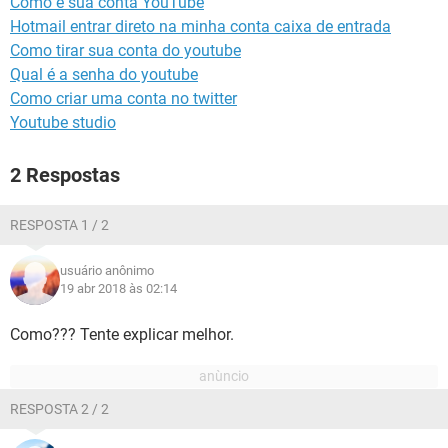
Como é sua conta YouTube
GUIA DE COMPRAS
Hotmail entrar direto na minha conta caixa de entrada
Como tirar sua conta do youtube
Qual é a senha do youtube
Como criar uma conta no twitter
Youtube studio
2 Respostas
RESPOSTA 1 / 2
usuário anônimo
19 abr 2018 às 02:14
Como??? Tente explicar melhor.
RESPOSTA 2 / 2