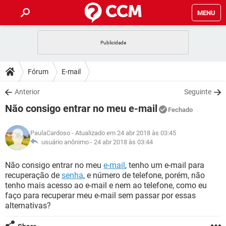
MENU
INÍCIO
JOGOS
WHATSAPP
DICAS
Fórum
E-mail
CELULAR
FACEBOOK
JOGOS
WHATSAPP
DOWNLOADS
Anterior
Seguinte
OUTLOOK
EXCEL
CELULAR
FACEBOOK
Não consigo entrar no meu e-mail
INSTAGRAM
JOGOS
GMAIL
WHATSAPP
Fechado
FÓRUM
OUTLOOK
EXCEL
GUIA DE COMPRAS
CELULAR
FACEBOOK
PaulaCardoso
- Atualizado em 24 abr 2018 às 03:45
INSTAGRAM
JOGOS
GMAIL
WHATSAPP
GLOSSÁRIO
usuário anônimo -
24 abr 2018 às 03:44
OUTLOOK
EXCEL
GUIA DE COMPRAS
CELULAR
FACEBOOK
INSTAGRAM
JOGOS
GMAIL
WHATSAPP
Não consigo entrar no meu
e-mail
, tenho um e-mail para
OUTLOOK
EXCEL
recuperação de
senha
, e número de telefone, porém, não
GUIA DE COMPRAS
CELULAR
FACEBOOK
tenho mais acesso ao e-mail e nem ao telefone, como eu
INSTAGRAM
GMAIL
faço para recuperar meu e-mail sem passar por essas
OUTLOOK
EXCEL
GUIA DE COMPRAS
alternativas?
INSTAGRAM
GMAIL