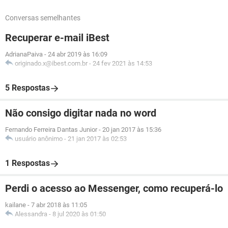
Conversas semelhantes
Recuperar e-mail iBest
AdrianaPaiva
-
24 abr 2019 às 16:09
originado.x@ibest.com.br
-
24 fev 2021 às 14:53
5 Respostas
Não consigo digitar nada no word
Fernando Ferreira Dantas Junior
-
20 jan 2017 às 15:36
usuário anônimo
-
21 jan 2017 às 02:53
1 Respostas
Perdi o acesso ao Messenger, como recuperá-lo
kailane
-
7 abr 2018 às 11:05
Alessandra
-
8 jul 2020 às 01:50