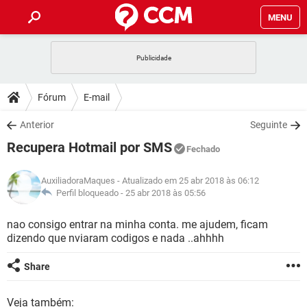
MENU
INÍCIO
JOGOS
WHATSAPP
DICAS
Fórum
E-mail
CELULAR
FACEBOOK
JOGOS
WHATSAPP
DOWNLOADS
Anterior
Seguinte
OUTLOOK
EXCEL
CELULAR
FACEBOOK
Recupera Hotmail por SMS
INSTAGRAM
JOGOS
GMAIL
WHATSAPP
Fechado
FÓRUM
OUTLOOK
EXCEL
GUIA DE COMPRAS
CELULAR
FACEBOOK
AuxiliadoraMaques
- Atualizado em 25 abr 2018 às 06:12
INSTAGRAM
JOGOS
GMAIL
WHATSAPP
GLOSSÁRIO
Perfil bloqueado -
25 abr 2018 às 05:56
OUTLOOK
EXCEL
GUIA DE COMPRAS
CELULAR
FACEBOOK
INSTAGRAM
JOGOS
GMAIL
WHATSAPP
nao consigo entrar na minha conta. me ajudem, ficam
OUTLOOK
EXCEL
dizendo que nviaram codigos e nada ..ahhhh
GUIA DE COMPRAS
CELULAR
FACEBOOK
INSTAGRAM
GMAIL
OUTLOOK
EXCEL
Share
GUIA DE COMPRAS
INSTAGRAM
GMAIL
Veja também: