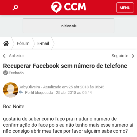
MENU
INÍCIO
JOGOS
WHATSAPP
DICAS
Fórum
E-mail
CELULAR
FACEBOOK
JOGOS
WHATSAPP
DOWNLOADS
Anterior
Seguinte
OUTLOOK
EXCEL
CELULAR
FACEBOOK
Recuperar Facebook sem número de telefone
INSTAGRAM
JOGOS
GMAIL
WHATSAPP
FÓRUM
OUTLOOK
EXCEL
Fechado
GUIA DE COMPRAS
CELULAR
FACEBOOK
INSTAGRAM
JOGOS
GMAIL
WHATSAPP
GLOSSÁRIO
OUTLOOK
GabyOliveira
- Atualizado em 25 abr 2018 às 05:45
EXCEL
GUIA DE COMPRAS
CELULAR
FACEBOOK
Perfil bloqueado -
25 abr 2018 às 05:44
INSTAGRAM
JOGOS
GMAIL
WHATSAPP
OUTLOOK
EXCEL
Boa Noite
GUIA DE COMPRAS
CELULAR
FACEBOOK
INSTAGRAM
GMAIL
gostaria de saber como faço pra mudar o numero de
OUTLOOK
EXCEL
GUIA DE COMPRAS
confirmação do face pois eu não tenho mais esse numero ai
INSTAGRAM
GMAIL
não consigo abrir meu face por favor alguém sabe como?