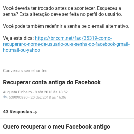
Você deveria ter trocado antes de acontecer. Esqueceu a
senha? Esta alteração deve ser feita no perfil do usuário.
Você pode também redefinir a senha pelo e-mail alternativo.
Veja esta dica:
https://br.ccm.net/faq/35319-como-
recuperar-o-nome-de-usuario-ou-a-senha-do-facebook-gmail-
hotmail-ou-yahoo
Conversas semelhantes
Recuperar conta antiga do Facebook
Augusta Pinheiro
-
8 abr 2013 às 18:52
509090880
-
20 dez 2018 às 16:06
43 Respostas
Quero recuperar o meu Facebook antigo