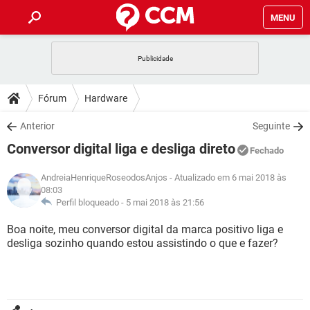
MENU
INÍCIO
JOGOS
WHATSAPP
DICAS
Fórum
Hardware
CELULAR
FACEBOOK
JOGOS
WHATSAPP
DOWNLOADS
Anterior
Seguinte
OUTLOOK
EXCEL
CELULAR
FACEBOOK
Conversor digital liga e desliga direto
INSTAGRAM
JOGOS
GMAIL
WHATSAPP
Fechado
FÓRUM
OUTLOOK
EXCEL
GUIA DE COMPRAS
CELULAR
FACEBOOK
AndreiaHenriqueRoseodosAnjos
- Atualizado em 6 mai 2018 às
INSTAGRAM
JOGOS
GMAIL
WHATSAPP
08:03
GLOSSÁRIO
OUTLOOK
EXCEL
Perfil bloqueado -
5 mai 2018 às 21:56
GUIA DE COMPRAS
CELULAR
FACEBOOK
INSTAGRAM
JOGOS
GMAIL
WHATSAPP
Boa noite, meu conversor digital da marca positivo liga e
OUTLOOK
EXCEL
desliga sozinho quando estou assistindo o que e fazer?
GUIA DE COMPRAS
CELULAR
FACEBOOK
INSTAGRAM
GMAIL
OUTLOOK
EXCEL
GUIA DE COMPRAS
INSTAGRAM
GMAIL