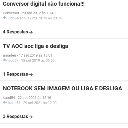
Conversor digital não funciona!!!
Conversor
-
23 abr 2012 às 18:48
Conversor
-
17 mai 2012 às 23:35
4 Respostas
TV AOC aoc liga e desliga
amadeu
-
17 set 2019 às 16:01
sdc57
-
18 set 2019 às 05:59
1 Respostas
NOTEBOOK SEM IMAGEM OU LIGA E DESLIGA
karol54
-
22 set 2021 às 12:16
karol54
-
29 set 2021 às 12:09
3 Respostas