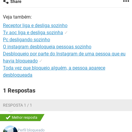
Share
GUIA DE COMPRAS
Veja também:
Receptor liga e desliga sozinho
Tv aoc liga e desliga sozinha
✓
Pc desligando sozinho
O instagram desbloqueia pessoas sozinho
Desbloqueio por parte do Instagram de uma pessoa que eu
havia bloqueado
✓
Toda vez que bloqueio alguém, a pessoa aparece
desbloqueada
1 Respostas
RESPOSTA 1 / 1
Melhor resposta
Perfil bloqueado