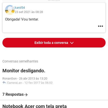
karol54
23 set 2021 às 08:28
Obrigada! Vou tentar.
Exibir toda a conversa
Conversas semelhantes
Monitor desligando.
RonanGon
-
26 abr 2013 às 13:20
CarreraLan
-
12 fev 2017 às 06:02
7 Respostas
Notebook Acer com tela preta