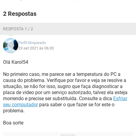
TENTEI PELO REPARO AVANÇADO MAS NÃO CONSEGUI
2 Respostas
RESTAURAR, NEM RECUPERAR, NEM O REPARO
AUTOMÁTICO E NENHUMA OUTRA DISPONÍVEL NELA.
ACONTECEU DE FICAR QUASE 24 HORAS, TENTANDO
RESPOSTA 1 / 2
RECUPERAR E NADA. ALEM DO FATO DE QUE NÃO ESTAVA
MAIS INICIALIZANDO.
Perfil bloqueado
23 set 2021 às 06:30
SÓ FALTAVA REINSTALAR O WINDOWS PARA RESOLVER O
PROBLEMA INICIAL (PELO MENOS ACHO QUE É O
Olá Karol54
PROBLEMA). MAS FIQUEI 1 DIA SEM MEXER NELE, E
QUANDO FUI LIGAR NOVAMENTE, NÃO APARECEU MAIS A
No primeiro caso, me parece ser a temperatura do PC a
IMAGEM E ELE LIGA E DESLIGA SOZINHO.
causa do problema. Verifique por favor e veja se resolve a
situação, se não for isso, sugiro que faça diagnosticar a
PERCEBI QUE O COOLERS RODA DEVAGAR, AS VEZES
placa de vídeo por um serviço autorizado, talvez ela esteja
PARECE QUE VAI PARAR, DA UMA ACELERADA E DESLIGA.
morrendo e precise ser substituída. Consulte a dica
Esfriar
PRIMEIRO DESLIGA O QUE ESTIVER CONECTADO E DEPOIS
seu computador
para saber o que fazer se for este o
A PLACA MÃE.
problema.
(ESSAS COISAS ACONTECEM TANTO NA TELA QUANTO NO
MONITOR EXTERNO)
Boa sorte
JÁ LIMPEI COM BORRACHA A MEMORIA RAM