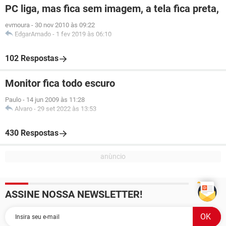
PC liga, mas fica sem imagem, a tela fica preta,
evmoura
-
30 nov 2010 às 09:22
EdgarAmado
-
1 fev 2019 às 06:10
102 Respostas
Monitor fica todo escuro
Paulo
-
14 jun 2009 às 11:28
Alvaro
-
29 set 2022 às 13:53
430 Respostas
ASSINE NOSSA NEWSLETTER!