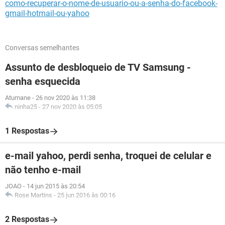
como-recuperar-o-nome-de-usuario-ou-a-senha-do-facebook-
gmail-hotmail-ou-yahoo
Conversas semelhantes
Assunto de desbloqueio de TV Samsung -
senha esquecida
Atumane
-
26 nov 2020 às 11:38
ninha25
-
27 nov 2020 às 05:05
1 Respostas
e-mail yahoo, perdi senha, troquei de celular e
não tenho e-mail
JOAO
-
14 jun 2015 às 20:54
Rose Martins
-
25 jun 2016 às 00:16
2 Respostas