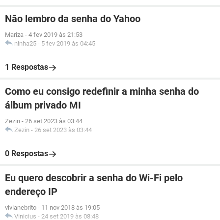
Não lembro da senha do Yahoo
Mariza
-
4 fev 2019 às 21:53
ninha25
-
5 fev 2019 às 04:45
1 Respostas
Como eu consigo redefinir a minha senha do
álbum privado MI
Zezin
-
26 set 2023 às 03:44
Zezin
-
26 set 2023 às 03:44
0 Respostas
Eu quero descobrir a senha do Wi-Fi pelo
endereço IP
vivianebrito
-
11 nov 2018 às 19:05
Vinicius
-
24 set 2019 às 08:48