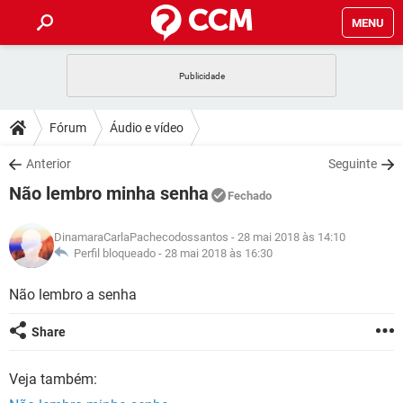
MENU
INÍCIO
JOGOS
WHATSAPP
DICAS
Fórum
Áudio e vídeo
CELULAR
FACEBOOK
JOGOS
WHATSAPP
DOWNLOADS
Anterior
Seguinte
OUTLOOK
EXCEL
CELULAR
FACEBOOK
Não lembro minha senha
INSTAGRAM
JOGOS
GMAIL
WHATSAPP
Fechado
FÓRUM
OUTLOOK
EXCEL
GUIA DE COMPRAS
CELULAR
FACEBOOK
DinamaraCarlaPachecodossantos
- 28 mai 2018 às 14:10
INSTAGRAM
JOGOS
GMAIL
WHATSAPP
GLOSSÁRIO
Perfil bloqueado -
28 mai 2018 às 16:30
OUTLOOK
EXCEL
GUIA DE COMPRAS
CELULAR
FACEBOOK
INSTAGRAM
JOGOS
GMAIL
WHATSAPP
Não lembro a senha
OUTLOOK
EXCEL
GUIA DE COMPRAS
CELULAR
FACEBOOK
Share
INSTAGRAM
GMAIL
OUTLOOK
EXCEL
GUIA DE COMPRAS
Veja também:
INSTAGRAM
GMAIL