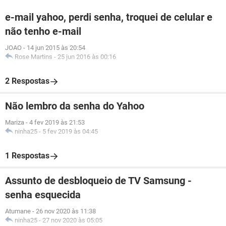
e-mail yahoo, perdi senha, troquei de celular e
não tenho e-mail
JOAO
-
14 jun 2015 às 20:54
Rose Martins
-
25 jun 2016 às 00:16
2 Respostas
Não lembro da senha do Yahoo
Mariza
-
4 fev 2019 às 21:53
ninha25
-
5 fev 2019 às 04:45
1 Respostas
Assunto de desbloqueio de TV Samsung -
senha esquecida
Atumane
-
26 nov 2020 às 11:38
ninha25
-
27 nov 2020 às 05:05