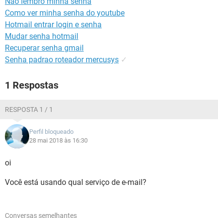
Não lembro minha senha
GUIA DE COMPRAS
Como ver minha senha do youtube
Hotmail entrar login e senha
Mudar senha hotmail
Recuperar senha gmail
Senha padrao roteador mercusys
✓
1 Respostas
RESPOSTA 1 / 1
Perfil bloqueado
28 mai 2018 às 16:30
oi
Você está usando qual serviço de e-mail?
Conversas semelhantes