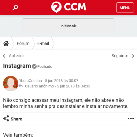
MENU
INÍCIO
JOGOS
WHATSAPP
DICAS
Fórum
E-mail
CELULAR
FACEBOOK
JOGOS
WHATSAPP
DOWNLOADS
Anterior
Seguinte
OUTLOOK
EXCEL
CELULAR
FACEBOOK
Instagram
INSTAGRAM
JOGOS
GMAIL
WHATSAPP
Fechado
FÓRUM
OUTLOOK
EXCEL
GUIA DE COMPRAS
CELULAR
FACEBOOK
DboraCristina
- 5 jun 2018 às 00:07
INSTAGRAM
JOGOS
GMAIL
WHATSAPP
GLOSSÁRIO
usuário anônimo -
5 jun 2018 às 04:33
OUTLOOK
EXCEL
GUIA DE COMPRAS
CELULAR
FACEBOOK
INSTAGRAM
JOGOS
GMAIL
WHATSAPP
Não consigo acessar meu Instagram, ele não abre e não
OUTLOOK
EXCEL
lembro minha senha pra desinstalar e instalar novamente..
GUIA DE COMPRAS
CELULAR
FACEBOOK
INSTAGRAM
GMAIL
OUTLOOK
EXCEL
Share
GUIA DE COMPRAS
INSTAGRAM
GMAIL
Veja também: