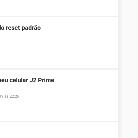
o reset padrão
eu celular J2 Prime
19 às 22:26