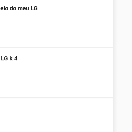
ueio do meu LG
 LG k 4