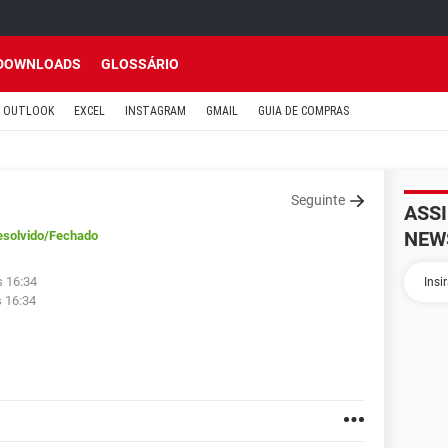
DOWNLOADS
GLOSSÁRIO
OUTLOOK
EXCEL
INSTAGRAM
GMAIL
GUIA DE COMPRAS
Seguinte
ASS
NEW
esolvido
/Fechado
s 16:34
s 16:34