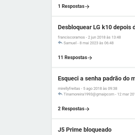
1 Respostas
Desbloquear LG k10 depois d
franciscoramos
-
2 jun 2018 às 13:48
Samuel
-
8 mai 2023 às 06:48
11 Respostas
Esqueci a senha padrão do m
mirellyfreitas
-
5 ago 2018 às 09:38
Tinamoreira1993@gmaipcom
-
12 mar 20
2 Respostas
J5 Prime bloqueado