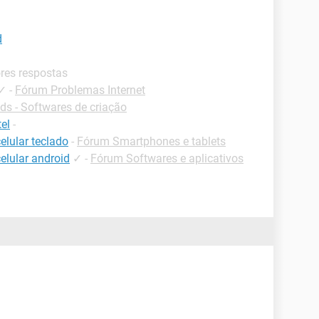
d
ores respostas
✓
-
Fórum Problemas Internet
s - Softwares de criação
el
-
elular teclado
-
Fórum Smartphones e tablets
elular android
✓
-
Fórum Softwares e aplicativos