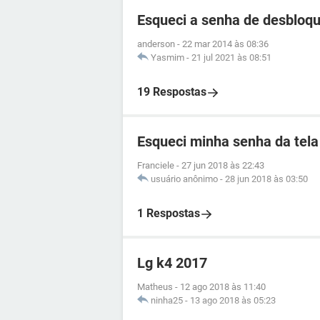
Esqueci a senha de desbloq
anderson
-
22 mar 2014 às 08:36
Yasmim
-
21 jul 2021 às 08:51
19 Respostas
Esqueci minha senha da tela
Franciele
-
27 jun 2018 às 22:43
usuário anônimo
-
28 jun 2018 às 03:50
1 Respostas
Lg k4 2017
Matheus
-
12 ago 2018 às 11:40
ninha25
-
13 ago 2018 às 05:23