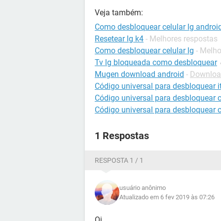
Veja também:
Como desbloquear celular lg androi
Resetear lg k4
- Melhores respostas
Como desbloquear celular lg
- Melh
Tv lg bloqueada como desbloquear
Mugen download android
-
Download
Código universal para desbloquear it
Código universal para desbloquear c
Código universal para desbloquear c
1 Respostas
RESPOSTA 1 / 1
usuário anônimo
Atualizado em 6 fev 2019 às 07:26
Oi