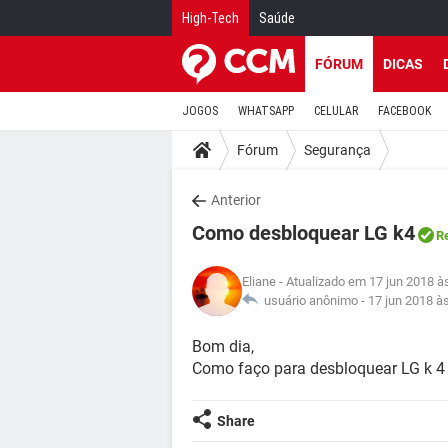
High-Tech
Saúde
FÓRUM
DICAS
JOGOS
WHATSAPP
CELULAR
FACEBOOK
Fórum
Segurança
Anterior
Como desbloquear LG k4
R
Eliane
- Atualizado em 17 jun 2018 à
usuário anônimo -
17 jun 2018 à
Bom dia,
Como faço para desbloquear LG k 4
Share