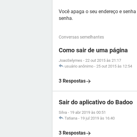
Você apaga o seu endereço e senha 
senha.
Conversas semelhantes
Como sair de uma página
JoaoSelymes
-
22 out 2015 às 21:17
usuário anônimo
-
25 out 2015 às 12:54
3 Respostas
Sair do aplicativo do Badoo
Silva
-
19 abr 2019 às 00:51
Tatiana
-
19 jul 2019 às 16:40
3 Respostas