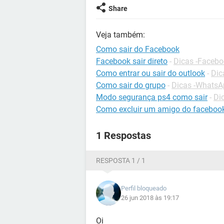
Share
Veja também:
Como sair do Facebook
Facebook sair direto
-
Dicas -Faceb
Como entrar ou sair do outlook
-
Dic
Como sair do grupo
-
Dicas -WhatsA
Modo segurança ps4 como sair
-
Di
Como excluir um amigo do faceboo
1 Respostas
RESPOSTA 1 / 1
Perfil bloqueado
26 jun 2018 às 19:17
Oi