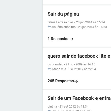
Sair da página
telma Ferreira dias
-
28 jan 2014 às 16:24
usuário anônimo
-
28 jan 2014 às 16:53
1 Respostas
quero sair do facebook lite e
gu brandão
-
29 nov 2009 às 16:15
Maria reis
-
5 out 2017 às 22:24
265 Respostas
Sair de um Facebook e entra
cinthia
-
21 set 2012 às 18:34