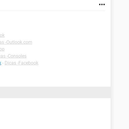
ook
as -Outlook.com
pp
cas -Consoles
k
-
Dicas -Facebook