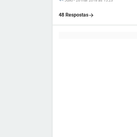
Julio
-
26 mar 2018 às 15:23
48 Respostas