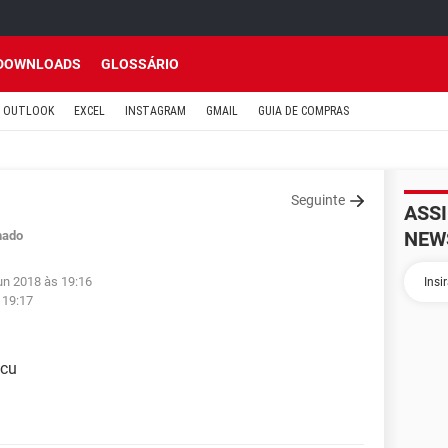
DOWNLOADS
GLOSSÁRIO
OUTLOOK
EXCEL
INSTAGRAM
GMAIL
GUIA DE COMPRAS
Seguinte
ASS
NEW
hado
un 2018 às 19:16
 19:17
icu