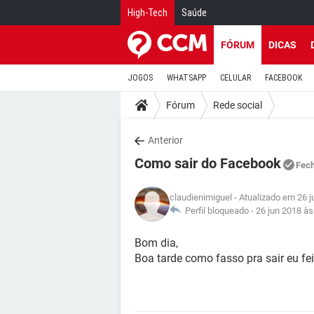
High-Tech
Saúde
FÓRUM
DICAS
JOGOS
WHATSAPP
CELULAR
FACEBOOK
Fórum
Rede social
Anterior
Como sair do Facebook
Fec
claudienimiguel
- Atualizado em 26 j
Perfil bloqueado -
26 jun 2018 às
Bom dia,
Boa tarde como fasso pra sair eu fe